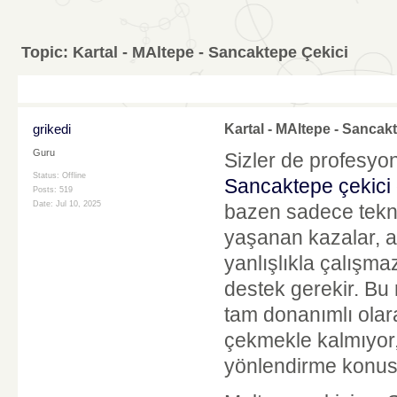
Topic:
Kartal - MAltepe - Sancaktepe Çekici
grikedi
Kartal - MAltepe - Sancak
Guru
Sizler de profesyon
Status: Offline
Sancaktepe çekici
Posts: 519
Date:
Jul 10, 2025
bazen sadece tekni
yaşanan kazalar, a
yanlışlıkla çalışma
destek gerekir. Bu 
tam donanımlı ola
çekmekle kalmıyor
yönlendirme konus