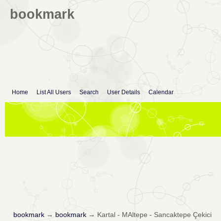
bookmark
Home
List All Users
Search
User Details
Calendar
bookmark
→
bookmark
→
Kartal - MAltepe - Sancaktepe Çekici