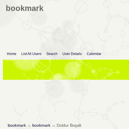
bookmark
Home
List All Users
Search
User Details
Calendar
bookmark
→
bookmark
→
Doldur Boşalt