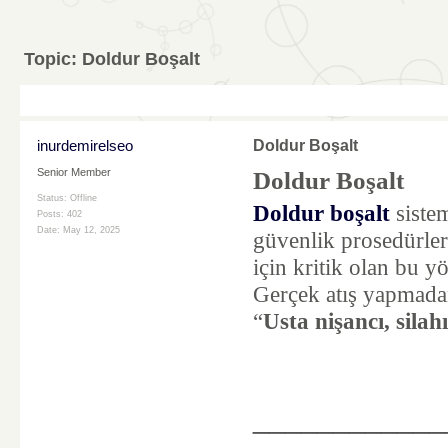
Topic:
Doldur Boşalt
inurdemirelseo
Doldur Boşalt
Senior Member
Doldur Boşalt
Status: Offline
Doldur boşalt
sistem
Posts: 402
Date:
May 12, 2025
güvenlik prosedürleri
için kritik olan bu y
Gerçek atış yapmadan 
“
Usta nişancı, silah
____________