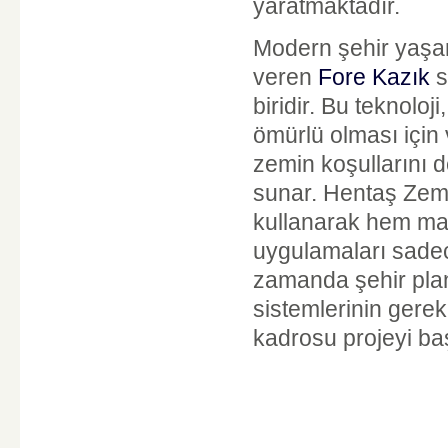
yaratmaktadır.
Modern şehir yaşam
veren
Fore Kazık
s
biridir. Bu teknoloj
ömürlü olması için 
zemin koşullarını 
sunar. Hentaş Zemi
kullanarak hem mal
uygulamaları sadece
zamanda şehir plan
sistemlerinin gere
kadrosu projeyi baş