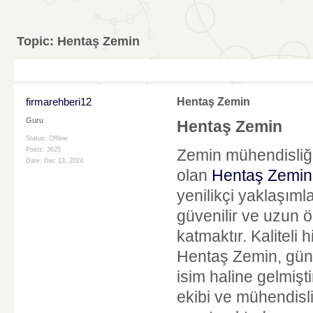
Topic:
Hentaş Zemin
firmarehberi12
Hentaş Zemin
Guru
Hentaş Zemin
Status: Offline
Posts: 3625
Zemin mühendisliği
Date:
Dec 13, 2024
olan
Hentaş Zemin
yenilikçi yaklaşıml
güvenilir ve uzun ö
katmaktır. Kaliteli
Hentaş Zemin, günü
isim haline gelmişt
ekibi ve mühendisli