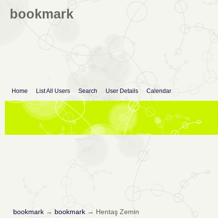
bookmark
Home
List All Users
Search
User Details
Calendar
bookmark
→
bookmark
→
Hentaş Zemin