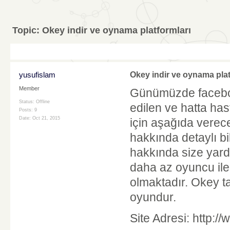
Topic:
Okey indir ve oynama platformları
yusufislam
Okey indir ve oynama plat
Member
Günümüzde faceboo
Status: Offline
edilen ve hatta ha
Posts: 9
Date:
Oct 21, 2015
için aşağıda verece
hakkında detaylı bi
hakkında size yard
daha az oyuncu ile
olmaktadır. Okey ta
oyundur.
Site Adresi: http: