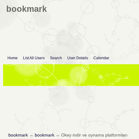
bookmark
Home
List All Users
Search
User Details
Calendar
bookmark
→
bookmark
→
Okey indir ve oynama platformları