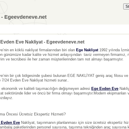
S
 - Egeevdeneve.net
Evden Eve Nakliyat - Egeevdeneve.net
ye’nin en köklü nakliyat firmalarından biri olan
Ege Nakliyat
1992 yılında İzmi
n günümüze kadar kalite ve hizmet anlayışından taviz vermeyen firmamız, nakl
im ve tecrübesi ile her zaman müşterilerinden tam not almayı başarmıştır.
ye’nin bir çok bölgesinde şubesi bulunan EGE NAKLİYAT geniş araç filosu ve te
e 7/24 Evden Eve Nakliyat hizmeti sunar..
 ekonomik ve kaliteli taşımacılığın değişmeyen adresi
Ege Evden Eve
Nakliy
yat sektöründe lider ve öncü bir firma olmayı başarmıştır.Modern ekipmanlar
ızdayız.
ma Öncesi Ücretsiz Ekspertiz Hizmeti?
r Evden Eve
Nakliyat, taşınmanın planlanması için size ücretsiz ekspertiz hi
 ambalaj paketlerinden personel sayısına, taşınma tekniğinden araç sayısına 