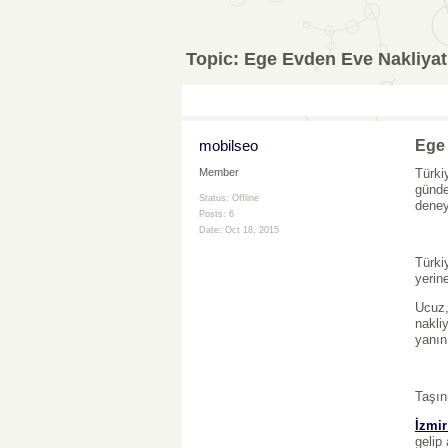
Topic:
Ege Evden Eve Nakliyat
mobilseo
Ege 
Türki
Member
günde
Status: Offline
deney
Posts: 6
Date:
Oct 18, 2015
Türki
yerin
Ucuz,
nakli
yanın
Taşın
İzmi
gelip