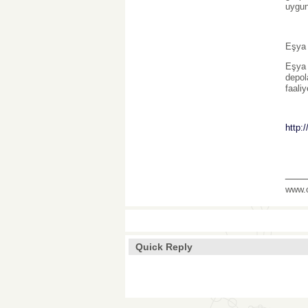
uygun 
Eşya 
Eşya 
depol
faaliy
http:
___
www.o
Quick Reply