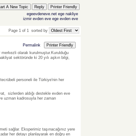
tart A New Topic
Reply
Printer Friendly
egeevdeneve.net
ege nakliye
izmir evden eve
ege evden eve
Page 1 of 1
sorted by
Permalink
Printer Friendly
r merkezli olarak kurulmuştur.Kurulduğu
iyat sektöründe ki 20 yılı aşkın bilgi,
crübeli personeli ile Türkiye'nin her
at, sizlerden aldığı destekle evden eve
ı ve uzman kadrosuyla her zaman
zmeti sağlar. Eksperimiz taşınacağınız yere
kadar her detayı planlayarak en doğru en