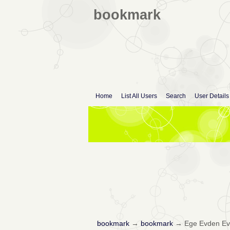
bookmark
Home
List All Users
Search
User Details
bookmark
→
bookmark
→
Ege Evden Ev