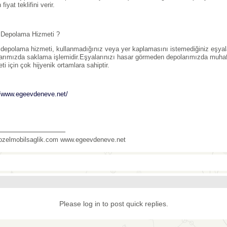
fiyat teklifini verir.
Depolama Hizmeti ?
depolama hizmeti, kullanmadığınız veya yer kaplamasını istemediğiniz eşyaların
arımızda saklama işlemidir.Eşyalarınızı hasar görmeden depolarımızda muha
eti için çok hijyenik ortamlara sahiptir.
//www.egeevdeneve.net/
_______________
zelmobilsaglik.com www.egeevdeneve.net
Please log in to post quick replies.