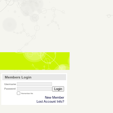
Members Login
Username
Login
Password
Remember Me
New Member
Lost Account Info?