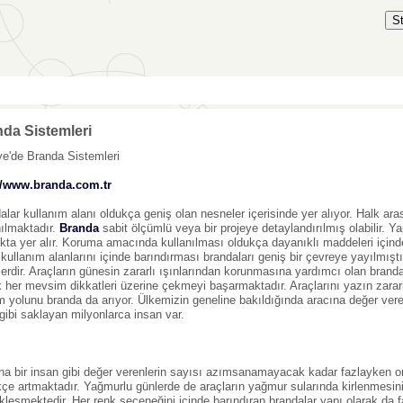
S
da Sistemleri
ye'de Branda Sistemleri
//www.branda.com.tr
alar kullanım alanı oldukça geniş olan nesneler içerisinde yer alıyor. Halk ar
nılmaktadır.
Branda
sabit ölçümlü veya bir projeye detaylandırılmış olabilir. Ya
kta yer alır. Koruma amacında kullanılması oldukça dayanıklı maddeleri için
 kullanım alanlarını içinde barındırması brandaları geniş bir çevreye yayılmıştı
lerdir. Araçların günesin zararlı ışınlarından korunmasına yardımcı olan branda
k her mevsim dikkatleri üzerine çekmeyi başarmaktadır. Araçlarını yazın zarar
 yolunu branda da arıyor. Ülkemizin geneline bakıldığında aracına değer vere
gibi saklayan milyonlarca insan var.
na bir insan gibi değer verenlerin sayısı azımsanamayacak kadar fazlayken on
kçe artmaktadır. Yağmurlu günlerde de araçların yağmur sularında kirlenmesi
kleşmektedir. Her renk seçeneğini içinde barındıran brandalar yapı olarak da fa