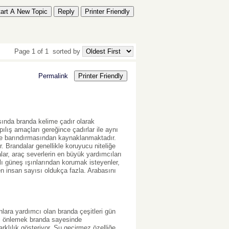
tart A New Topic
Reply
Printer Friendly
Page 1 of 1
sorted by
Permalink
Printer Friendly
asında branda kelime çadır olarak
pılış amaçları gereğince çadırlar ile aynı
de barındırmasından kaynaklanmaktadır.
r. Brandalar genellikle koruyucu niteliğe
lar, araç severlerin en büyük yardımcıları
lı güneş ışınlarından korumak isteyenler,
n insan sayısı oldukça fazla. Arabasını
lara yardımcı olan branda çeşitleri gün
ni önlemek branda sayesinde
rklılık gösteriyor. Su geçirmez özelliğe