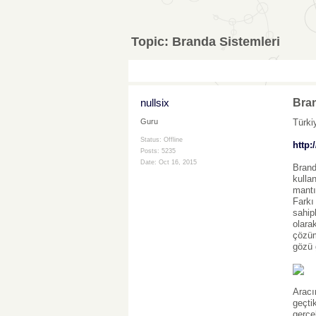
Topic:
Branda Sistemleri
nullsix
Bran
Türki
Guru
Status: Offline
http:
Posts: 5235
Date:
Oct 16, 2015
Brand
kulla
mantı
Farkı
sahip
olara
çözüm
gözü 
Aracı
geçti
gerçe