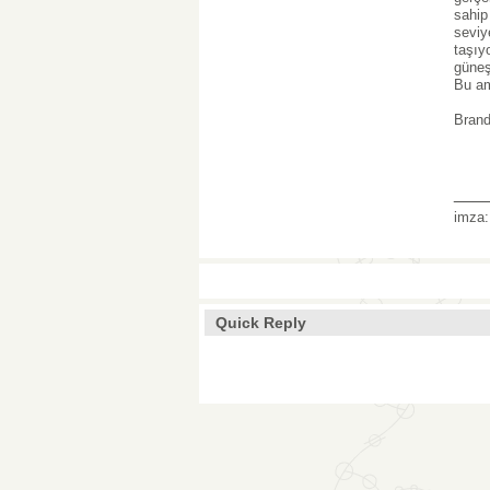
sahip
seviy
taşıy
güneş
Bu am
Bran
___
imza
Quick Reply