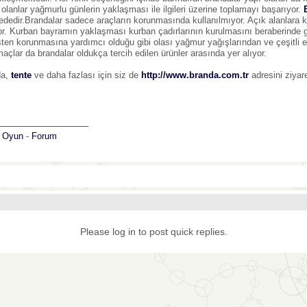
 olanlar yağmurlu günlerin yaklaşması ile ilgileri üzerine toplamayı başarıyor.
ededir.Brandalar sadece araçların korunmasında kullanılmıyor. Açık alanlara kur
or. Kurban bayramın yaklaşması kurban çadırlarının kurulmasını beraberinde ge
ten korunmasına yardımcı olduğu gibi olası yağmur yağışlarından ve çeşitli e
açlar da brandalar oldukça tercih edilen ürünler arasında yer alıyor.
da,
tente
ve daha fazlası için siz de
http://www.branda.com.tr
adresini ziyare
_______________
:
Oyun
-
Forum
Please log in to post quick replies.