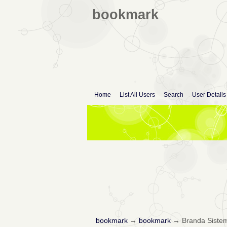
bookmark
Home
List All Users
Search
User Details
bookmark
→
bookmark
→
Branda Sistem