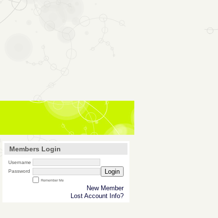
Members Login
Username
Login
Password
Remember Me
New Member
Lost Account Info?