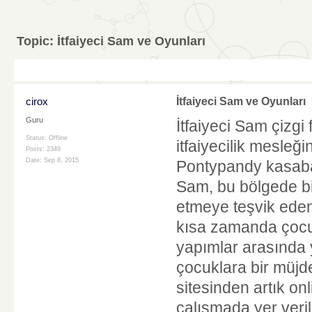
Topic:
İtfaiyeci Sam ve Oyunları
cirox
İtfaiyeci Sam ve Oyunları
Guru
İtfaiyeci Sam çizgi 
Status: Offline
itfaiyecilik mesleği
Posts: 2349
Date:
Sep 8, 2015
Pontypandy kasabas
Sam, bu bölgede bi
etmeye teşvik eden
kısa zamanda çocuk
yapımlar arasında ye
çocuklara bir müjd
sitesinden artık o
çalışmada yer verilm