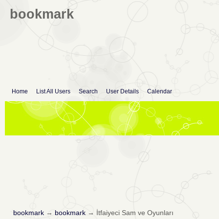
bookmark
Home
List All Users
Search
User Details
Calendar
bookmark
→
bookmark
→
İtfaiyeci Sam ve Oyunları