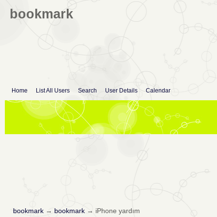
bookmark
Home
List All Users
Search
User Details
Calendar
bookmark
→
bookmark
→
iPhone yardım