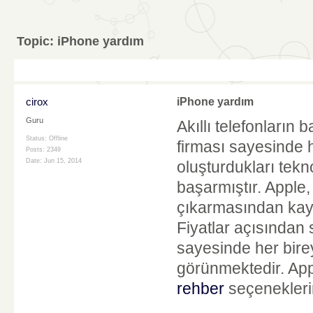
Topic:
iPhone yardım
cirox
iPhone yardım
Guru
Akıllı telefonların
Status: Offline
firması sayesinde h
Posts: 2349
Date:
Jun 15, 2014
oluşturdukları tek
başarmıştır. Apple,
çıkarmasından kayn
Fiyatlar açısından 
sayesinde her birey
görünmektedir. Appl
rehber
seçeneklerin