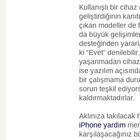
Kullanışlı bir ciha
geliştirdiğinin kan
çıkan modeller de h
da büyük gelişimle
desteğinden yarar
ki “Evet” denilebili
yaşanmadan cihazın
ise yazılım açısın
bir çalışmama duru
sorun teşkil ediyor
kaldırmaktadırlar.
Aklınıza takılacak 
iPhone yardım
menü
karşılaşacağınız bü