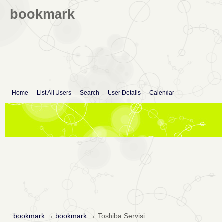
bookmark
Home
List All Users
Search
User Details
Calendar
bookmark
→
bookmark
→
Toshiba Servisi