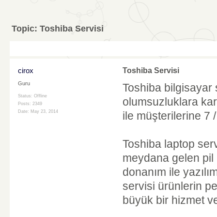
Topic:
Toshiba Servisi
cirox
Toshiba Servisi
Guru
Toshiba bilgisayar
Status: Offline
olumsuzluklara karş
Posts: 2349
Date:
May 23, 2014
ile müşterilerine 7 
Toshiba laptop serv
meydana gelen pil 
donanım ile yazılı
servisi ürünlerin 
büyük bir hizmet v