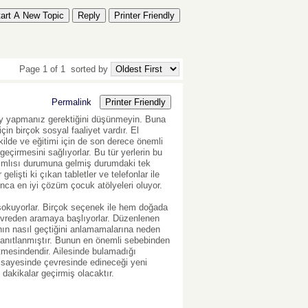
tart A New Topic
Reply
Printer Friendly
Page 1 of 1
sorted by
Permalink
Printer Friendly
şey yapmanız gerektiğini düşünmeyin. Buna
çin birçok sosyal faaliyet vardır. El
kilde ve eğitimi için de son derece önemli
geçirmesini sağlıyorlar. Bu tür yerlerin bu
ğımlısı durumuna gelmiş durumdaki tek
işti ki çıkan tabletler ve telefonlar ile
nca en iyi çözüm çocuk atölyeleri oluyor.
 sokuyorlar. Birçok seçenek ile hem doğada
çevreden aramaya başlıyorlar. Düzenlenen
nın nasıl geçtiğini anlamamalarına neden
i kanıtlanmıştır. Bunun en önemli sebebinden
tmesindendir. Ailesinde bulamadığı
r sayesinde çevresinde edineceği yeni
i dakikalar geçirmiş olacaktır.