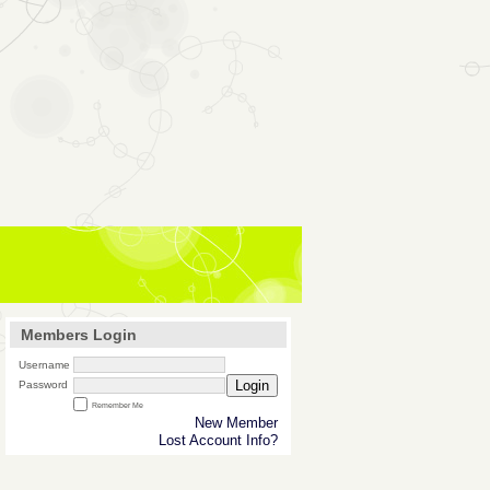
Members Login
Username
Login
Password
Remember Me
New Member
Lost Account Info?