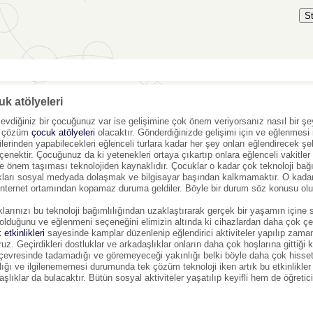
S
k atölyeleri
evdiğiniz bir çocuğunuz var ise gelişimine çok önem veriyorsanız nasıl bir 
i çözüm
çocuk atölyeleri
olacaktır. Gönderdiğinizde gelişimi için ve eğlenmesi i
ilerinden yapabilecekleri eğlenceli turlara kadar her şey onları eğlendirecek şe
eçenektir. Çocuğunuz da ki yetenekleri ortaya çıkartıp onlara eğlenceli vakitler 
e önem taşıması teknolojiden kaynaklıdır. Çocuklar o kadar çok teknoloji ba
kları sosyal medyada dolaşmak ve bilgisayar başından kalkmamaktır. O kadar gel
 internet ortamından kopamaz duruma geldiler. Böyle bir durum söz konusu olu
larınızı bu teknoloji bağımlılığından uzaklaştırarak gerçek bir yaşamın içine
 olduğunu ve eğlenmeni seçeneğini elimizin altında ki cihazlardan daha çok 
etkinlikleri
sayesinde kamplar düzenlenip eğlendirici aktiviteler yapılıp zama
ruz. Geçirdikleri dostluklar ve arkadaşlıklar onların daha çok hoşlarına gittiğ
i çevresinde tadamadığı ve göremeyeceği yakınlığı belki böyle daha çok hisse
lığı ve ilgilenememesi durumunda tek çözüm teknoloji iken artık bu etkinlikle
aşlıklar da bulacaktır. Bütün sosyal aktiviteler yaşatılıp keyifli hem de öğretic