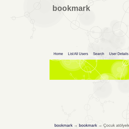
bookmark
Home
List All Users
Search
User Details
bookmark
→
bookmark
→
Çocuk atölyele