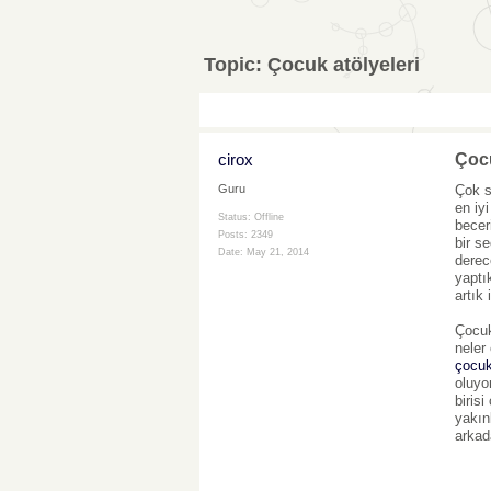
Topic:
Çocuk atölyeleri
cirox
Çocu
Çok s
Guru
en iy
Status: Offline
becer
Posts: 2349
bir s
Date:
May 21, 2014
derec
yaptı
artık
Çocuk
neler
çocuk 
oluyo
biris
yakın
arkad