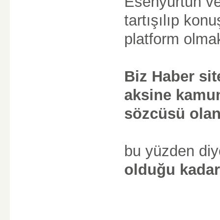
Esenyurtun ve
tartışılıp kon
platform olmak
Biz Haber site
aksine kamun
sözcüsü olan 
bu yüzden diy
olduğu kadar,