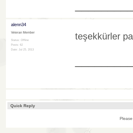
________
alenn34
Veteran Member
teşekkürler pa
Status: Offline
Posts: 62
Date:
Jul 25, 2013
________
Quick Reply
Please 