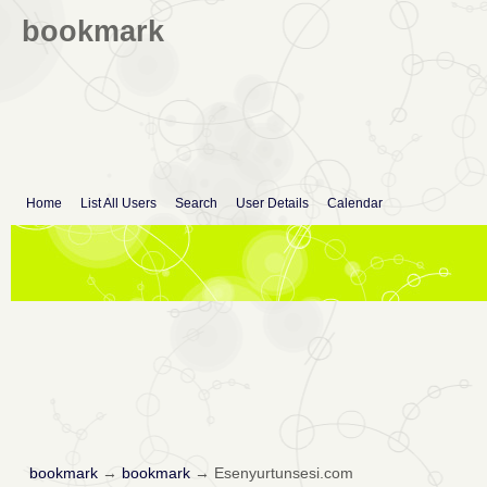
bookmark
Home
List All Users
Search
User Details
Calendar
bookmark
→
bookmark
→
Esenyurtunsesi.com