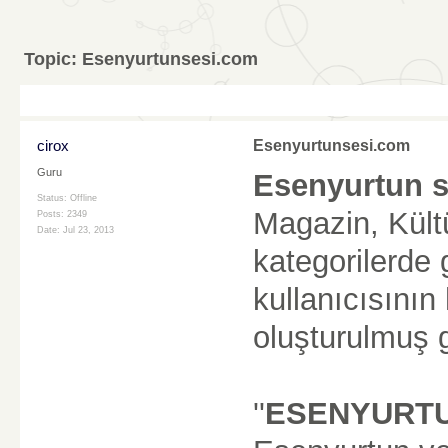
Topic:
Esenyurtunsesi.com
cirox
Esenyurtunsesi.com
Guru
Esenyurtun s
Status: Offline
Magazin, Kült
Posts: 2349
Date:
Jul 23, 2013
kategorilerde
kullanıcısının
oluşturulmuş g
''
ESENYURT