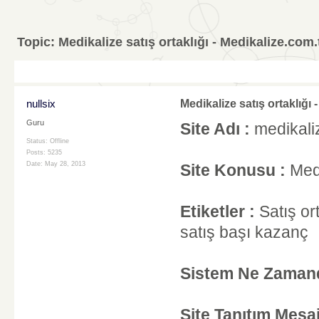
Topic:
Medikalize satış ortaklığı - Medikalize.com.
nullsix
Medikalize satış ortaklığı 
Guru
Site Adı :
medikali
Status: Offline
Posts: 5235
Date:
May 28, 2013
Site Konusu :
Medi
Etiketler :
Satış ort
satış başı kazanç
Sistem Ne Zamandı
Site Tanıtım Mesaj