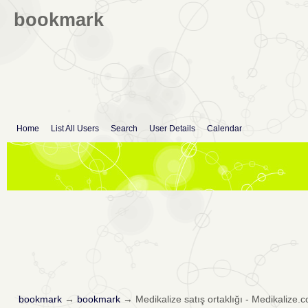
bookmark
Home
List All Users
Search
User Details
Calendar
bookmark
→
bookmark
→
Medikalize satış ortaklığı - Medikalize.c