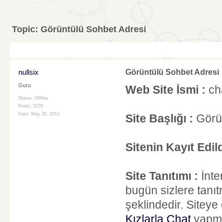
Topic:
Görüntülü Sohbet Adresi
nullsix
Görüntülü Sohbet Adresi
Guru
Web Site İsmi :
cha
Status: Offline
Posts: 5235
Date:
May 26, 2013
Site Başlığı :
Görün
Sitenin Kayıt Edild
Site Tanıtımı :
İnt
bugün sizlere tanıt
şeklindedir. Siteye
Kızlarla Chat
yapma