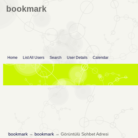
bookmark
Home
List All Users
Search
User Details
Calendar
bookmark
→
bookmark
→
Görüntülü Sohbet Adresi