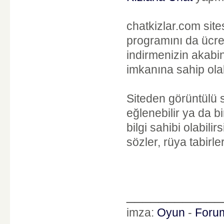
chatkizlar.com sit
programını da ücret
indirmenizin akabin
imkanına sahip olabi
Siteden görüntülü s
eğlenebilir ya da b
bilgi sahibi olabilir
sözler, rüya tabirle
____________
imza:
Oyun
-
Foru