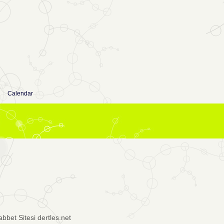
Calendar
bbet Sitesi dertles.net