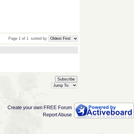
Page 1 of 1
sorted by
Subscribe
Create your own FREE Forum
Report Abuse