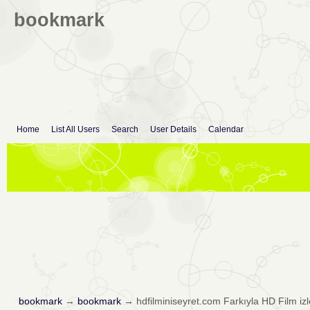
bookmark
Home
List All Users
Search
User Details
Calendar
bookmark
→
bookmark
→
hdfilminiseyret.com Farkıyla HD Film izl