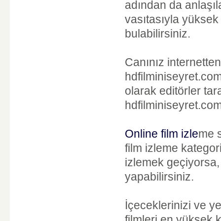
adından da anlaşıla
vasıtasıyla yüksek 
bulabilirsiniz.
Canınız internette
hdfilminiseyret.com i
olarak editörler ta
hdfilminiseyret.com
Online film izle
me s
film izleme kategor
izlemek geçiyorsa,
yapabilirsiniz.
İçeceklerinizi ve ye
filmleri en yüksek 