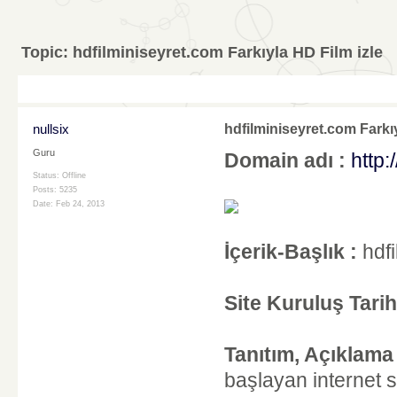
Topic:
hdfilminiseyret.com Farkıyla HD Film izle
nullsix
hdfilminiseyret.com Farkıy
Guru
Domain adı :
http:
Status: Offline
Posts: 5235
Date:
Feb 24, 2013
İçerik-Başlık :
hdfi
Site Kuruluş Tarihi
Tanıtım, Açıklama
başlayan internet si