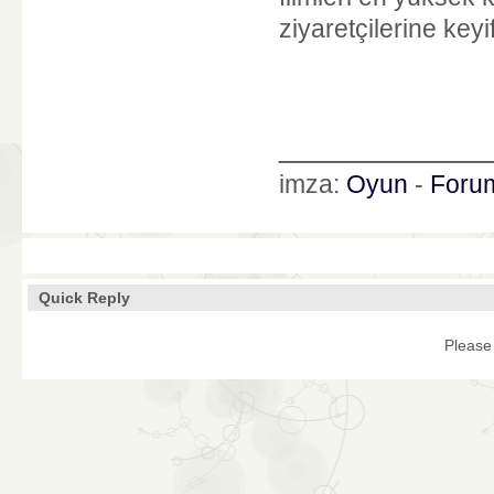
ziyaretçilerine keyifl
____________
imza:
Oyun
-
Foru
Quick Reply
Please 