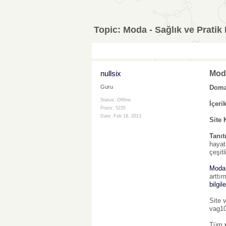
Topic:
Moda - Sağlık ve Pratik 
nullsix
Moda
Domai
Guru
Status: Offline
İçeri
Posts: 5235
Date:
Feb 18, 2013
Site 
Tanıt
hayat
çeşit
Moda
arttı
bilgile
Site 
vag10
Tüm