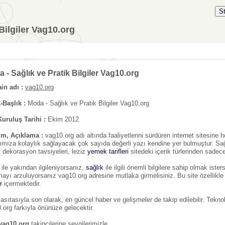
S
Bilgiler Vag10.org
 - Sağlık ve Pratik Bilgiler Vag10.org
n adı :
vag10.org
k-Başlık :
Moda - Sağlık ve Pratik Bilgiler Vag10.org
Kuruluş Tarihi :
Ekim 2012
ım, Açıklama :
vag10.org adı altında faaliyetlerini sürdüren internet sitesine h
ımıza kolaylık sağlayacak çok sayıda değerli yazı kendine yer bulmuştur. Sağlı
li dekorasyon tavsiyeleri, leziz
yemek tarifleri
sitedeki içerik türlerinden sadece
ile yakından ilgileniyorsanız,
sağlık
ile ilgili önemli bilgilere sahip olmak iste
rmayı arzuluyorsanız vag10.org adresine mutlaka girmelisiniz. Bu site özellikle
r
içermektedir.
vasıtasıyla son olarak, en güncel haber ve gelişmeler de takip edilebilir. Tekn
.org farkıyla önünüze gelecektir.
vag10.org
takipçilerine sevgilerimizle