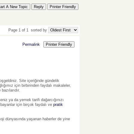
tart A New Topic
Reply
Printer Friendly
Page 1 of 1
sorted by
Permalink
Printer Friendly
oşgeldiniz. Site içeriğinde gündelik
ğımız için birbirinden faydalı makaleler,
 bazılarıdır.
rseniz ya da yemek tarifi dağarcığınızı
 bayanlar için birçok faydalı ve
pratik
oloji dünyasında yaşanan haberler de yine