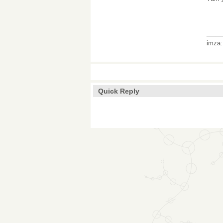
___
imza
Quick Reply