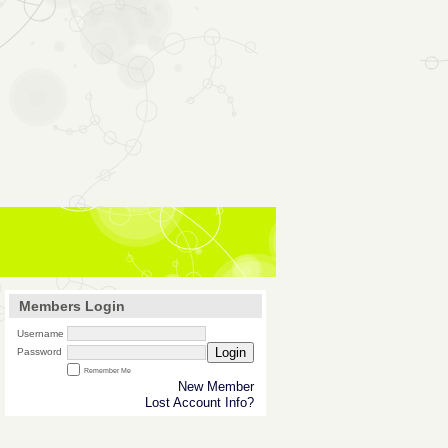
Members Login
Username
Login
Password
Remember Me
New Member
Lost Account Info?