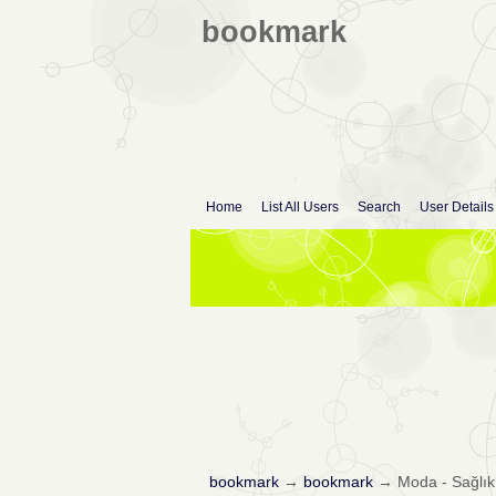
bookmark
Home
List All Users
Search
User Details
bookmark
→
bookmark
→
Moda - Sağlık 