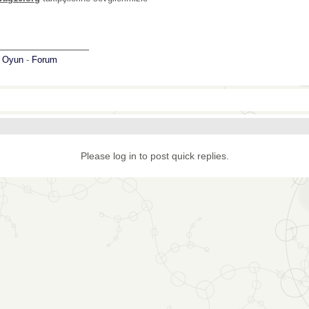
_______________
:
Oyun
-
Forum
Please log in to post quick replies.