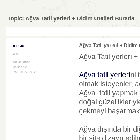
Topic:
Ağva Tatil yerleri + Didim Otelleri Burada
nullsix
Ağva Tatil yerleri + Didim
Guru
Ağva Tatil yerleri 
Status: Offline
Posts: 5235
Date:
Jul 22, 2012
Ağva tatil yerleri
ni
olmak isteyenler, ag
Ağva, tatil yapmak 
doğal güzellikleriy
çekmeyi başarmakt
Ağva dışında bir di
bir site dizayn edil