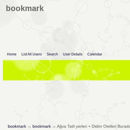
bookmark
Home
List All Users
Search
User Details
Calendar
bookmark
→
bookmark
→
Ağva Tatil yerleri + Didim Otelleri Burad