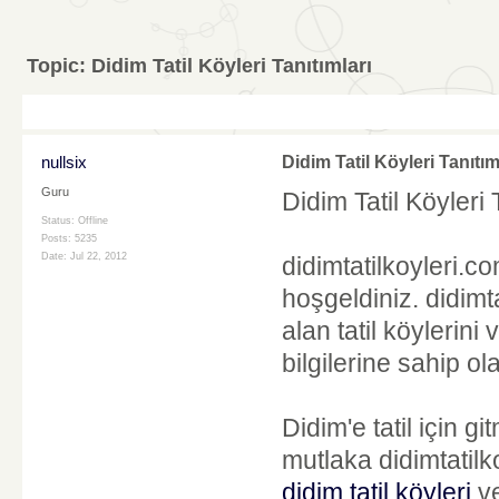
Topic:
Didim Tatil Köyleri Tanıtımları
nullsix
Didim Tatil Köyleri Tanıtım
Guru
Didim Tatil Köyleri 
Status: Offline
Posts: 5235
Date:
Jul 22, 2012
didimtatilkoyleri.co
hoşgeldiniz. didimta
alan tatil köylerini
bilgilerine sahip ola
Didim'e tatil için g
mutlaka didimtatilk
didim tatil köyleri
v