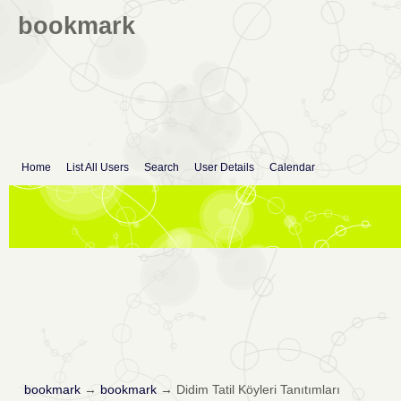
bookmark
Home
List All Users
Search
User Details
Calendar
bookmark
→
bookmark
→
Didim Tatil Köyleri Tanıtımları