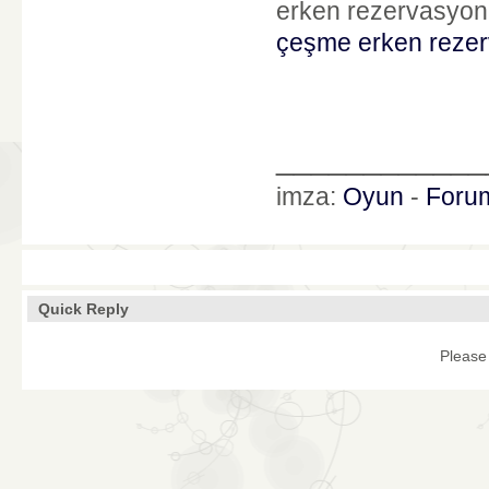
erken rezervasyon o
çeşme erken rezerv
____________
imza:
Oyun
-
Foru
Quick Reply
Please 