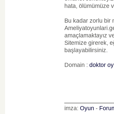
hata, ölümümüze va
Bu kadar zorlu bir m
Ameliyatoyunlari.ge
amaçlamaktayız ve a
Sitemize girerek, e
başlayabilirsiniz.
Domain :
doktor oy
____________
imza:
Oyun
-
Foru