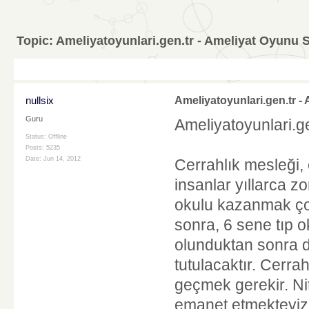
Topic:
Ameliyatoyunlari.gen.tr - Ameliyat Oyunu S
nullsix
Ameliyatoyunlari.gen.tr -
Guru
Ameliyatoyunlari.ge
Status: Offline
Posts: 5235
Date:
Jun 14, 2012
Cerrahlık mesleği, 
insanlar yıllarca zo
okulu kazanmak çok
sonra, 6 sene tıp 
olunduktan sonra da
tutulacaktır. Cerr
geçmek gerekir. Nit
emanet etmekteyiz.