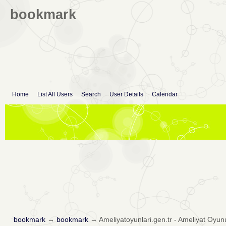
bookmark
Home
List All Users
Search
User Details
Calendar
bookmark
→
bookmark
→
Ameliyatoyunlari.gen.tr - Ameliyat Oyunu