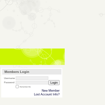
Members Login
Username
Login
Password
Remember Me
New Member
Lost Account Info?