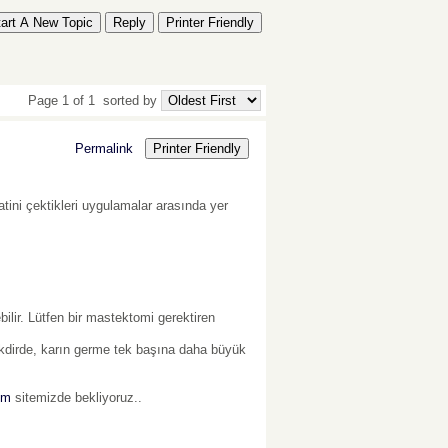
tart A New Topic
Reply
Printer Friendly
Page 1 of 1
sorted by
Permalink
Printer Friendly
atini çektikleri uygulamalar arasında yer
lir. Lütfen bir mastektomi gerektiren
kdirde, karın germe tek başına daha büyük
om
sitemizde bekliyoruz..