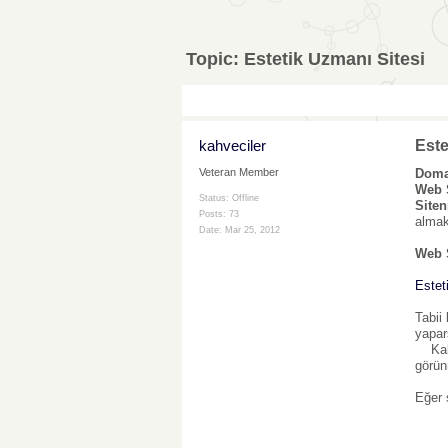
Topic:
Estetik Uzmanı Sitesi
kahveciler
Este
Doma
Veteran Member
Web S
Status: Offline
Siten
Posts: 73
almak
Date:
Mar 25, 2012
Web S
Estet
Tabii
yapar
Kalça
görün
Eğer 