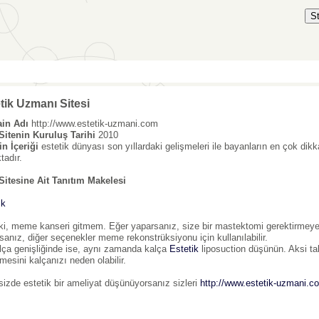
S
tik Uzmanı Sitesi
in Adı
http://www.estetik-uzmani.com
itenin Kuruluş Tarihi
2010
in İçeriği
estetik dünyası son yıllardaki gelişmeleri ile bayanların en çok dikk
tadır.
itesine Ait Tanıtım Makelesi
ik
 ki, meme kanseri gitmem. Eğer yaparsanız, size bir mastektomi gerektirmeyebi
sanız, diğer seçenekler meme rekonstrüksiyonu için kullanılabilir.
 genişliğinde ise, aynı zamanda kalça
Estetik
liposuction düşünün. Aksi ta
mesini kalçanızı neden olabilir.
sizde estetik bir ameliyat düşünüyorsanız sizleri
http://www.estetik-uzmani.c