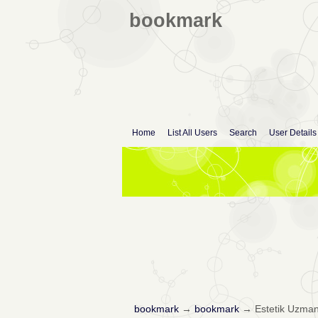
bookmark
Home
List All Users
Search
User Details
bookmark
→
bookmark
→
Estetik Uzmanı