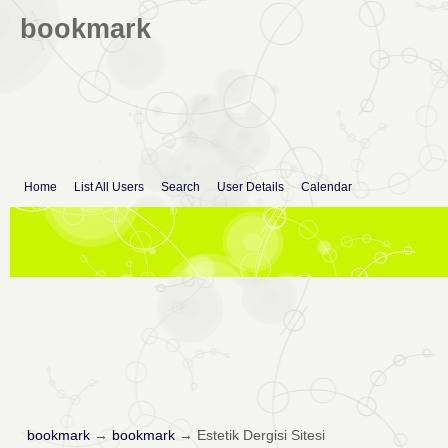
bookmark
Home
List All Users
Search
User Details
Calendar
bookmark
→
bookmark
→
Estetik Dergisi Sitesi