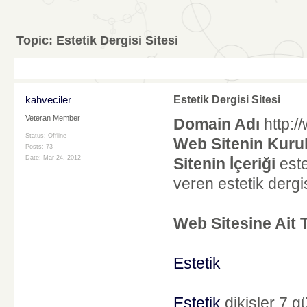
Topic:
Estetik Dergisi Sitesi
kahveciler
Estetik Dergisi Sitesi
Veteran Member
Domain Adı
http:/
Status: Offline
Web Sitenin Kurul
Posts: 73
Date:
Mar 24, 2012
Sitenin İçeriği
este
veren estetik dergisi
Web Sitesine Ait 
Estetik
Estetik
dikişler 7 gü