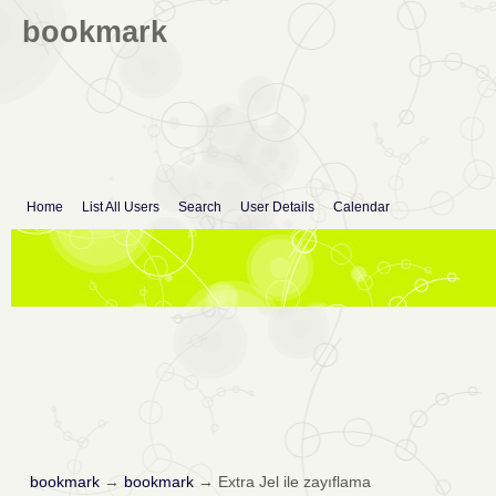
bookmark
Home
List All Users
Search
User Details
Calendar
bookmark
→
bookmark
→
Extra Jel ile zayıflama