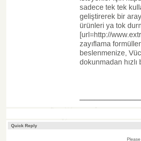
sadece tek tek kulla
geliştirerek bir ar
ürünleri ya tok du
[url=http://www.extr
zayıflama formülleri
beslenmenize, Vücu
dokunmadan hızlı b
____________
Quick Reply
Please 