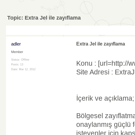
Topic:
Extra Jel ile zayıflama
adler
Extra Jel ile zayıflama
Member
Status: Offline
Konu : [url=http://
Posts: 13
Date:
Mar 12, 2012
Site Adresi : Extra
İçerik ve açıklama;
Bölgesel zayıflatma
onaylanmış güçlü 
isteyenler için kap