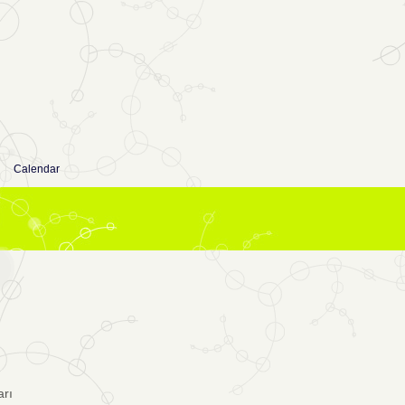
Calendar
arı