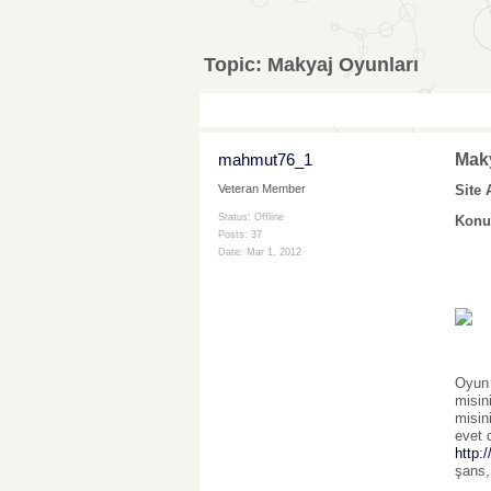
Topic:
Makyaj Oyunları
mahmut76_1
Maky
Site
Veteran Member
Status: Offline
Konus
Posts: 37
Date:
Mar 1, 2012
Oyun 
misin
misin
evet 
http:
şans,