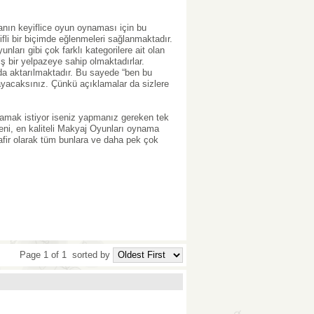
sanın keyiflice oyun oynaması için bu
fli bir biçimde eğlenmeleri sağlanmaktadır.
ları gibi çok farklı kategorilere ait olan
iş bir yelpazeye sahip olmaktadırlar.
 da aktarılmaktadır. Bu sayede “ben bu
yacaksınız. Çünkü açıklamalar da sizlere
amak istiyor iseniz yapmanız gereken tek
eni, en kaliteli Makyaj Oyunları oynama
afir olarak tüm bunlara ve daha pek çok
Page 1 of 1
sorted by