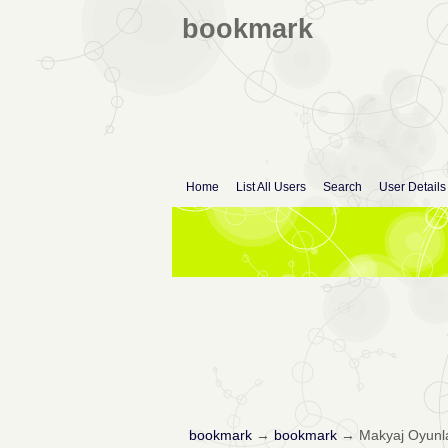
bookmark
Home
List All Users
Search
User Details
bookmark
→
bookmark
→
Makyaj Oyunl