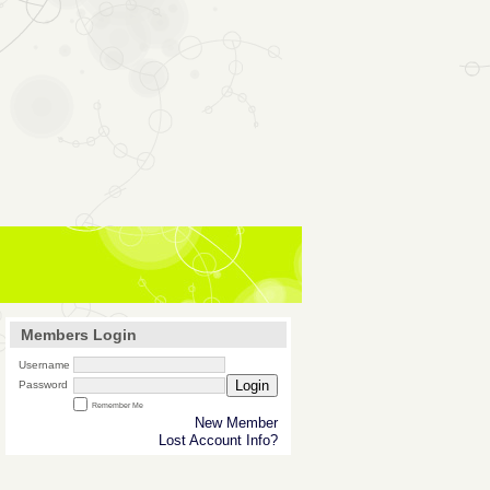
Members Login
Username
Login
Password
Remember Me
New Member
Lost Account Info?