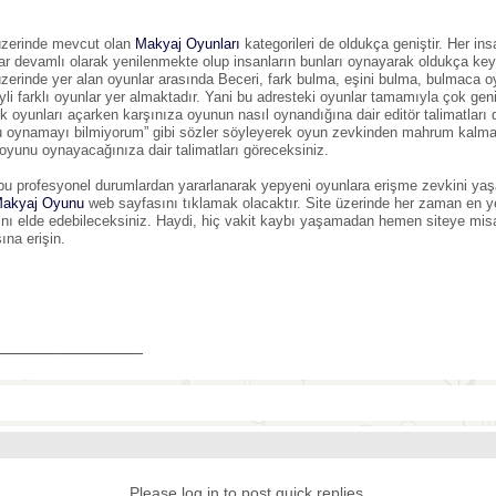
üzerinde mevcut olan
Makyaj Oyunları
kategorileri de oldukça geniştir. Her in
ar devamlı olarak yenilenmekte olup insanların bunları oynayarak oldukça keyi
üzerinde yer alan oyunlar arasında Beceri, fark bulma, eşini bulma, bulmaca oyun
ayli farklı oyunlar yer almaktadır. Yani bu adresteki oyunlar tamamıyla çok gen
ik oyunları açarken karşınıza oyunun nasıl oynandığına dair editör talimatları
 oynamayı bilmiyorum” gibi sözler söyleyerek oyun zevkinden mahrum kalma
 oyunu oynayacağınıza dair talimatları göreceksiniz.
u profesyonel durumlardan yararlanarak yepyeni oyunlara erişme zevkini yaş
akyaj Oyunu
web sayfasını tıklamak olacaktır. Site üzerinde her zaman en y
tını elde edebileceksiniz. Haydi, hiç vakit kaybı yaşamadan hemen siteye mis
ına erişin.
_______________
Please log in to post quick replies.