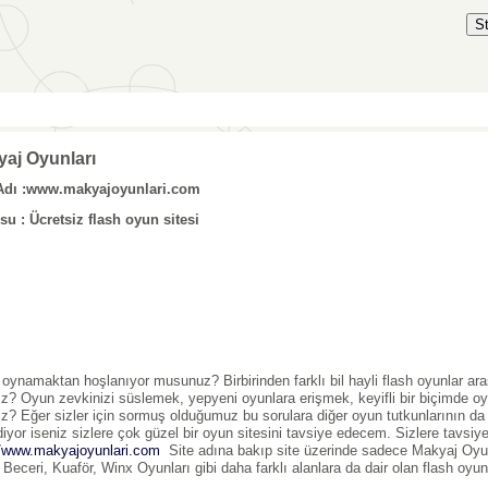
S
aj Oyunları
 Adı :www.makyajoyunlari.com
u : Ücretsiz flash oyun sitesi
oynamaktan hoşlanıyor musunuz? Birbirinden farklı bil hayli flash oyunlar a
iz? Oyun zevkinizi süslemek, yepyeni oyunlara erişmek, keyifli bir biçimde o
iz? Eğer sizler için sormuş olduğumuz bu sorulara diğer oyun tutkunlarının da a
diyor iseniz sizlere çok güzel bir oyun sitesini tavsiye edecem. Sizlere tavsiye
//www.makyajoyunlari.com
Site adına bakıp site üzerinde sadece Makyaj Oyun
 Beceri, Kuaför, Winx Oyunları gibi daha farklı alanlara da dair olan flash oyun