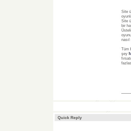
Site 
oyunl
Site 
bir h
Üstel
oyunu
nasıl
Tüm b
şey
M
fırsa
fazlas
___
Quick Reply