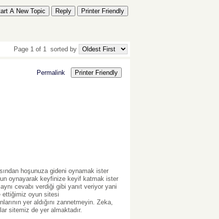
tart A New Topic
Reply
Printer Friendly
Page 1 of 1
sorted by
Permalink
Printer Friendly
rasından hoşunuza gideni oynamak ister
yun oynayarak keyfinize keyif katmak ister
ynı cevabı verdiği gibi yanıt veriyor yani
 ettiğimiz oyun sitesi
larının yer aldığını zannetmeyin. Zeka,
lar sitemiz de yer almaktadır.