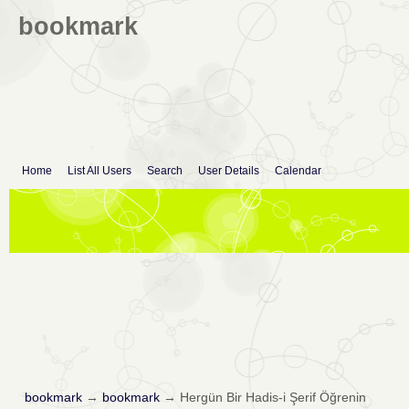
bookmark
Home
List All Users
Search
User Details
Calendar
bookmark
→
bookmark
→
Hergün Bir Hadis-i Şerif Öğrenin