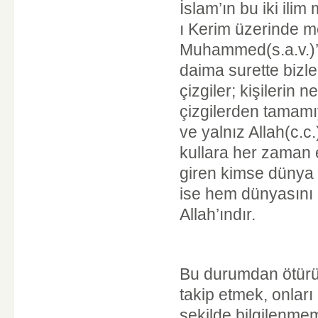
İslam’ın bu iki ili
ı Kerim üzerinde m
Muhammed(s.a.v.)’in
daima surette bizle
çizgiler; kişilerin 
çizgilerden tamamıy
ve yalnız Allah(c.c
kullara her zaman 
giren kimse dünya 
ise hem dünyasını 
Allah’ındır.
Bu durumdan ötürü 
takip etmek, onlar
şekilde bilgilenme