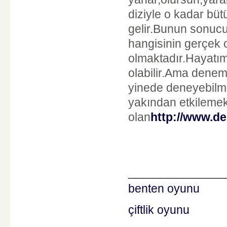
diziyle o kadar büt
gelir.Bunun sonucu
hangisinin gerçek
olmaktadır.Hayatım
olabilir.Ama denem
yinede deneyebilmek
yakından etkilemekt
olan
http://www.der
____________
benten oyunu
çiftlik oyunu