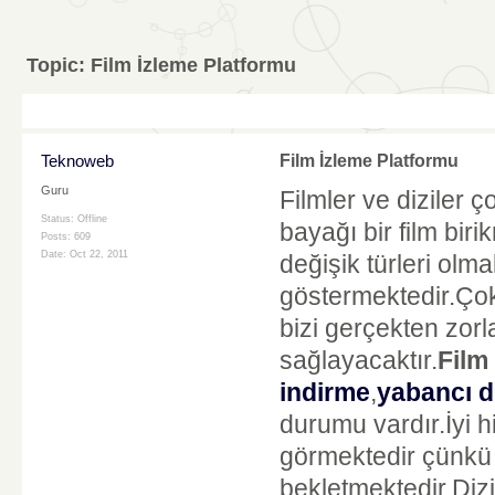
Topic:
Film İzleme Platformu
Teknoweb
Film İzleme Platformu
Guru
Filmler ve diziler 
Status: Offline
bayağı bir film bi
Posts: 609
Date:
Oct 22, 2011
değişik türleri olma
göstermektedir.Çok
bizi gerçekten zo
sağlayacaktır.
Film
indirme
,
yabancı d
durumu vardır.İyi h
görmektedir çünkü 
bekletmektedir.Diz