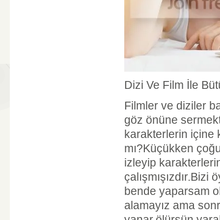
Dizi Ve Film İle B
Filmler ve diziler
göz önüne sermekt
karakterlerin için
mı?Küçükken çoğum
izleyip karakterler
çalışmışızdır.Bizi ö
bende yaparsam ol
alamayız ama sonra
yanar,ölürsün,yara