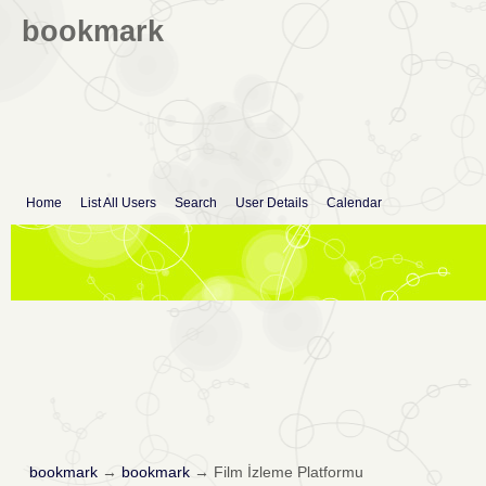
bookmark
Home
List All Users
Search
User Details
Calendar
bookmark
→
bookmark
→
Film İzleme Platformu