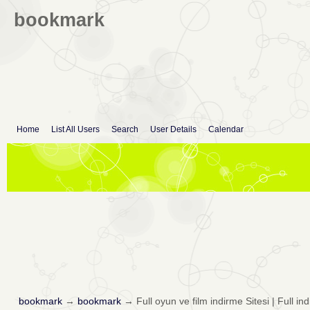
bookmark
Home
List All Users
Search
User Details
Calendar
bookmark
→
bookmark
→
Full oyun ve film indirme Sitesi | Full ind