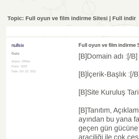
Topic:
Full oyun ve film indirme Sitesi | Full indir
nullsix
Full oyun ve film indirme Si
Guru
[B]Domain adı :[/B] 
Status: Offline
Posts: 5235
Date:
Oct 15, 2011
[B]İçerik-Başlık :[/B
[B]Site Kuruluş Tari
[B]Tanıtım, Açıklama
ayından bu yana faa
geçen gün gücüne g
araciliği ile çok çeş