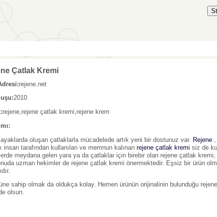
S
ne Çatlak Kremi
Adresi:
rejene.net
luşu:
2010
:
rejene,rejene çatlak kremi,rejene krem
ımı:
 ayaklarda oluşan çatlaklarla mücadelede artık yeni bir dostunuz var.
Rejene
,
k insan tarafından kullanılan ve memnun kalınan
rejene çatlak kremi
siz de kul
lerde meydana gelen yara ya da çatlaklar için birebir olan rejene çatlak kremi,
nuda uzman hekimler de rejene çatlak kremi önermektedir. Eşsiz bir ürün olm
ıdır.
üne sahip olmak da oldukça kolay. Hemen ürünün orijinalinin bulunduğu rejene.
zde olsun.