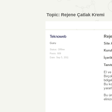
Topic:
Rejene Çatlak Kremi
Teknoweb
Reje
Site 
Guru
Status: Offline
Kuru
Posts: 609
İçerik
Date:
Sep 5, 2011
Tanıt
El ve
Birço
bölge
Bu ko
yararl
Bu ür
elini