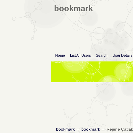
bookmark
Home
List All Users
Search
User Details
bookmark
→
bookmark
→
Rejene Çatlak