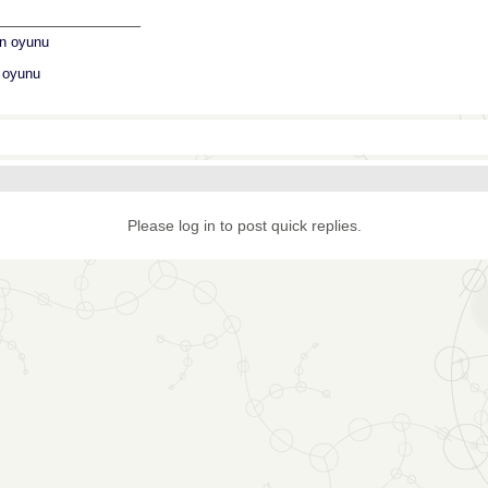
_______________
n oyunu
k oyunu
Please log in to post quick replies.