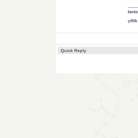
___
bente
çiftli
Quick Reply