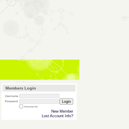
Members Login
Username
Login
Password
Remember Me
New Member
Lost Account Info?