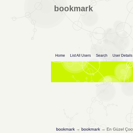
bookmark
Home
List All Users
Search
User Details
bookmark
→
bookmark
→
En Güzel Çoc