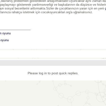
ik,davranış problemleri gösterdikleri anlaşılmaktadır.Oyuncaklar aynı zaman d
,paylaşmayı göstererek yardımseverligi ve başkalarının da düşünce ve hisler
un sosyal becerilerini arttırmakta.Sizler de çocuklarınızın yararı için en yeni
larınıza rahatça istetmek için cocukoyuncaklari.org'a uğramalısınız.
_______________
n oyunu
k oyunu
Please log in to post quick replies.