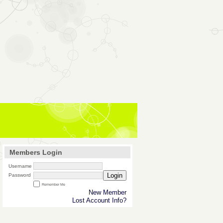
Members Login
Username
Login
Password
Remember Me
New Member
Lost Account Info?