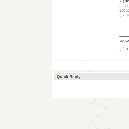
kişil
sabrı
çocuğ
çocuk
___
bente
çiftli
Quick Reply