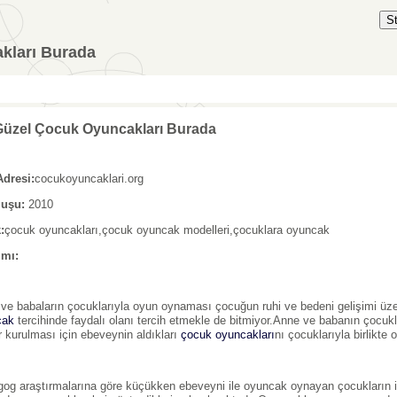
S
kları Burada
Güzel Çocuk Oyuncakları Burada
Adresi:
cocukoyuncaklari.org
luşu:
2010
:
çocuk oyuncakları,çocuk oyuncak modelleri,çocuklara oyuncak
ımı:
ve babaların çocuklarıyla oyun oynaması çocuğun ruhi ve bedeni gelişimi üze
cak
tercihinde faydalı olanı tercih etmekle de bitmiyor.Anne ve babanın çocuklar
r kurulması için ebeveynin aldıkları
çocuk oyuncakları
nı çocuklarıyla birlikte
og araştırmalarına göre küçükken ebeveyni ile oyuncak oynayan çocukların i