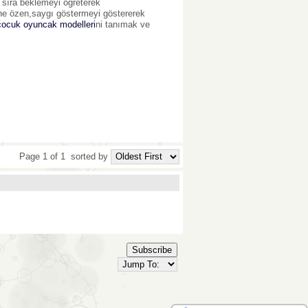
a sıra beklemeyi öğreterek
ine özen,saygı göstermeyi göstererek
çocuk oyuncak modelleri
ni tanımak ve
Page 1 of 1
sorted by
Subscribe