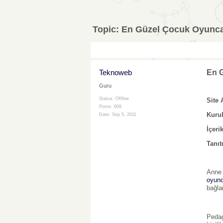
Topic:
En Güzel Çocuk Oyunca
Teknoweb
En 
Guru
Status: Offline
Site 
Posts: 609
Kuru
Date:
Sep 5, 2011
İçerik
Tanıt
Anne 
oyun
bağla
Pedag