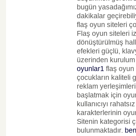
bugün yasadağımız 
dakikalar geçirebil
flaş oyun siteleri 
Flaş oyun siteleri i
dönüştürülmüş hal
efekleri güçlü, klav
üzerinden kurulum 
oyunlar1
flaş oyun 
çocukların kaliteli
reklam yerleşimler
başlatmak için oyu
kullanıcıyı rahatsı
karakterlerinin oyun
Sitenin kategorisi 
bulunmaktadır.
ben