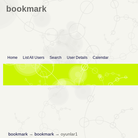
bookmark
Home
List All Users
Search
User Details
Calendar
bookmark
→
bookmark
→
oyunlar1