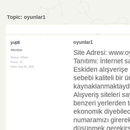
Topic:
oyunlar1
yupti
oyunlar1
Member
Site Adresi: www.o
Status: Offline
Tanıtımı: İnternet 
Posts: 10
Date:
Aug 30, 2011
Eskiden alışverişe
sebebi kaliteli bi
kaynaklanmaktaydı.
Alışveriş siteleri 
benzeri yerlerden te
ekonomik diyebilece
numaramızı girerek 
düşünmek gerekirs