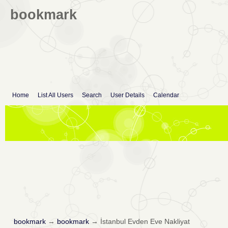
bookmark
Home
List All Users
Search
User Details
Calendar
bookmark
→
bookmark
→
İstanbul Evden Eve Nakliyat