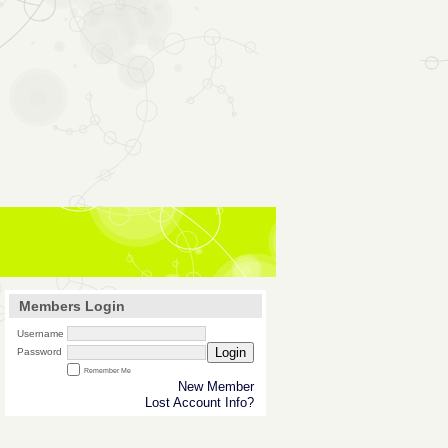
Members Login
Username
Login
Password
Remember Me
New Member
Lost Account Info?