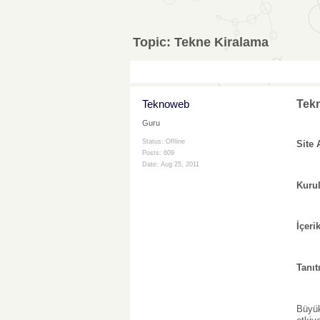
Topic:
Tekne Kiralama
Teknoweb
Tek
Guru
Status: Offline
Site 
Posts: 609
Date:
Aug 25, 2011
Kurul
İçerik
Tanıt
Büyük