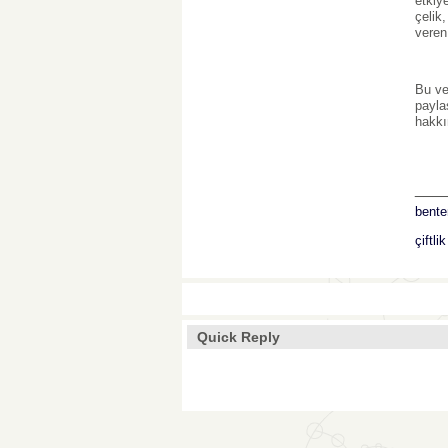
etkiy
çelik
veren
Bu ve
payla
hakkı
___
bente
çiftli
Quick Reply