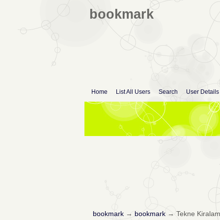
bookmark
Home
List All Users
Search
User Details
bookmark
→
bookmark
→
Tekne Kirala