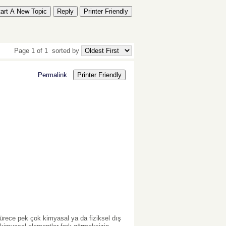
tart A New Topic
Reply
Printer Friendly
Page 1 of 1
sorted by
Permalink
Printer Friendly
sürece pek çok kimyasal ya da fiziksel dış