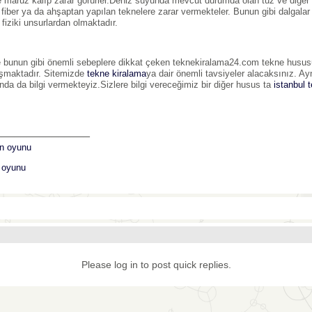
e maruz kalıp zarar görürler.Deniz suyunda mevcut durumda olan tuz ve diğer
, fiber ya da ahşaptan yapılan teknelere zarar vermekteler. Bunun gibi dalgalar 
 fiziki unsurlardan olmaktadır.
 bunun gibi önemli sebeplere dikkat çeken teknekiralama24.com tekne hususund
şmaktadır. Sitemizde
tekne kiralama
ya dair önemli tavsiyeler alacaksınız. 
nda da bilgi vermekteyiz.Sizlere bilgi vereceğimiz bir diğer husus ta
istanbul 
_______________
n oyunu
k oyunu
Please log in to post quick replies.