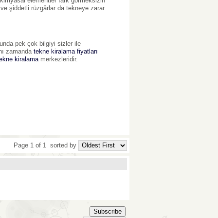
 kimyasal elementler fark görmeksizin
ve şiddetli rüzgârlar da tekneye zarar
a pek çok bilgiyi sizler ile
Aynı zamanda
tekne kiralama fiyatları
tekne kiralama
merkezleridir.
Page 1 of 1
sorted by
Subscribe