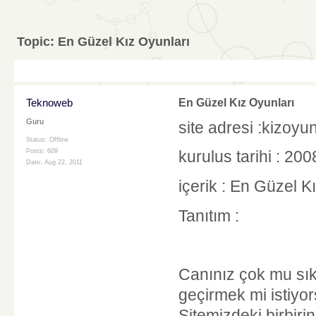
Topic:
En Güzel Kız Oyunları
Teknoweb
En Güzel Kız Oyunları
Guru
site adresi :kizoyu
Status: Offline
Posts: 609
kurulus tarihi : 200
Date:
Aug 22, 2011
içerik : En Güzel K
Tanıtım :
Canınız çok mu sık
geçirmek mi istiyo
Sitemizdeki birbiri