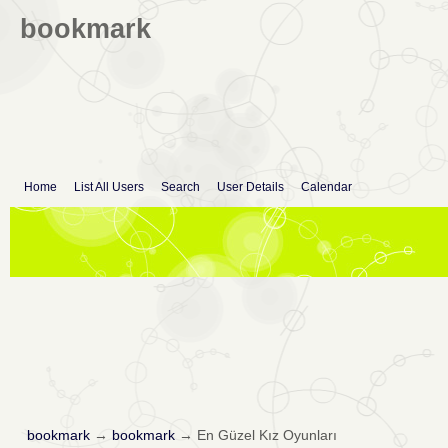
bookmark
Home
List All Users
Search
User Details
Calendar
bookmark
→
bookmark
→
En Güzel Kız Oyunları