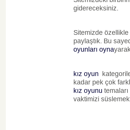
gidereceksiniz.
Sitemizde özellikle 
paylaştık. Bu sayed
oyunları oyna
yarak
kız oyun
kategorile
kadar pek çok farkl
kız oyunu
temaları 
vaktimizi süslemek