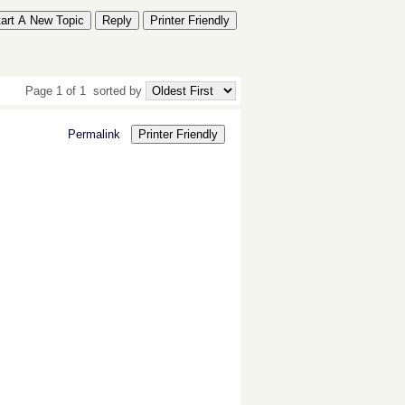
tart A New Topic
Reply
Printer Friendly
Page 1 of 1
sorted by
Permalink
Printer Friendly