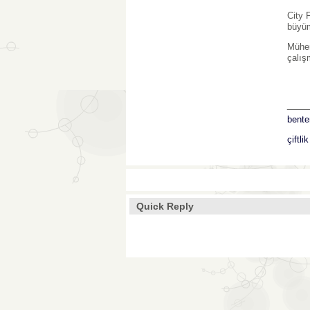
City 
büyüm
Mühen
çalış
___
bente
çiftli
Quick Reply