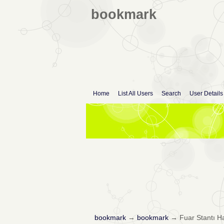
bookmark
Home
List All Users
Search
User Details
bookmark
→
bookmark
→
Fuar Stantı Ha