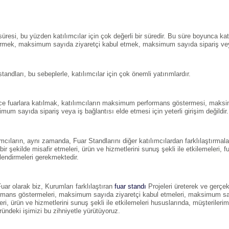
süresi, bu yüzden katılımcılar için çok değerli bir süredir. Bu süre boyunca 
rmek, maksimum sayıda ziyaretçi kabul etmek, maksimum sayıda sipariş vey
tandları, bu sebeplerle, katılımcılar için çok önemli yatırımlardır.
e fuarlara katılmak, katılımcıların maksimum performans göstermesi, maksi
mum sayıda sipariş veya iş bağlantısı elde etmesi için yeterli girişim değildir.
ımcıların, aynı zamanda, Fuar Standlarını diğer katılımcılardan farklılaştırmalar
 bir şekilde misafir etmeleri, ürün ve hizmetlerini sunuş şekli ile etkilemeleri,
lendirmeleri gerekmektedir.
Fuar olarak biz, Kurumları farklılaştıran
fuar standı
Projeleri üreterek ve gerçe
rmans göstermeleri, maksimum sayıda ziyaretçi kabul etmeleri, maksimum sayı
eri, ürün ve hizmetlerini sunuş şekli ile etkilemeleri hususlarında, müşteriler
ründeki işimizi bu zihniyetle yürütüyoruz.