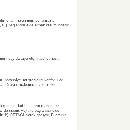
katılımcılar, maksimum performans
a iş bağlantısı elde etmek durumundadır.
mum sayıda ziyaretçi kabul etmesi,
ı, potansiyel müşterilerini konforlu ve
 fuar süresini maksimum verimlilikle
kleştirerek, katılımcıların maksimum
da sipariş veya iş bağlantısı elde
imizi İŞ ORTAĞI olarak görüyor, Fuarcılık