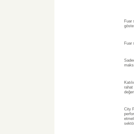
Fuar 
göste
Fuar s
Sadec
maksi
Katıl
rahat
değer
City 
perfo
etmel
sektö