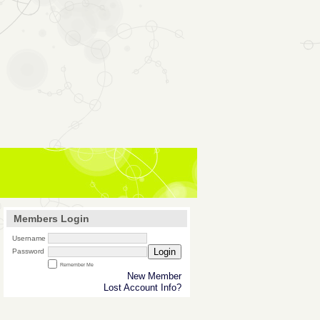
Members Login
Username
Login
Password
Remember Me
New Member
Lost Account Info?