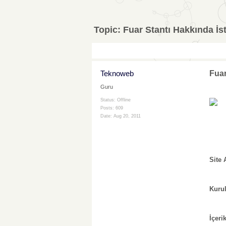
Topic:
Fuar Stantı Hakkında İst
Teknoweb
Fuar
Guru
Status: Offline
Posts: 609
Date:
Aug 20, 2011
Site 
Kurul
İçerik