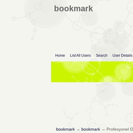
bookmark
Home
List All Users
Search
User Details
bookmark
→
bookmark
→
Profesyonel O