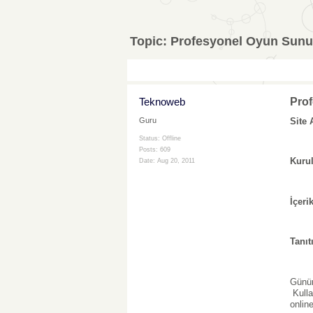
Topic:
Profesyonel Oyun Sunu
Teknoweb
Pro
Site 
Guru
Status: Offline
Posts: 609
Kurul
Date:
Aug 20, 2011
İçerik
Tanıt
Günüm
Kulla
onlin