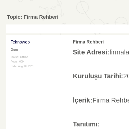
Topic:
Firma Rehberi
Teknoweb
Firma Rehberi
Guru
Site Adresi:
firmala
Status: Offline
Posts: 609
Date:
Aug 19, 2011
Kuruluşu Tarihi:
2
İçerik:
Firma Rehbe
Tanıtımı: