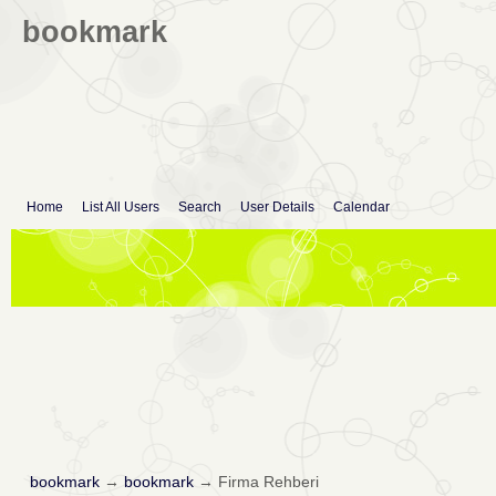
bookmark
Home
List All Users
Search
User Details
Calendar
bookmark
→
bookmark
→
Firma Rehberi