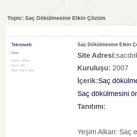
Topic:
Saç Dökülmesine Etkin Çözüm
Teknoweb
Saç Dökülmesine Etkin 
Guru
Site Adresi:
sacdok
Status: Offline
Posts: 609
Kuruluşu:
2007
Date:
Aug 9, 2011
İçerik:
Saç dökülm
Saç dökülmesini ö
Tanıtımı:
Yeşim Alkan: Saç ek