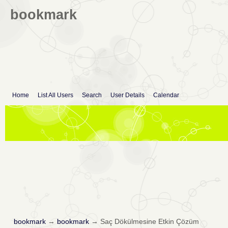
bookmark
Home
List All Users
Search
User Details
Calendar
bookmark
→
bookmark
→
Saç Dökülmesine Etkin Çözüm