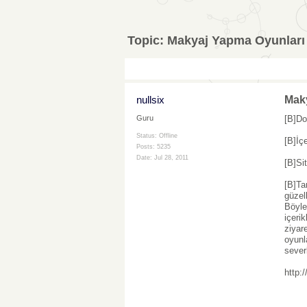
Topic:
Makyaj Yapma Oyunları
nullsix
Mak
[B]Do
Guru
Status: Offline
[B]İç
Posts: 5235
Date:
Jul 28, 2011
[B]Si
[B]Ta
güzel
Böyle
içeri
ziyar
oyunl
severl
http: