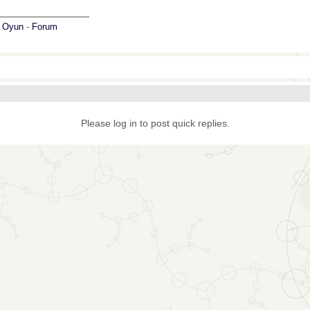
_______________
:
Oyun
-
Forum
Please log in to post quick replies.