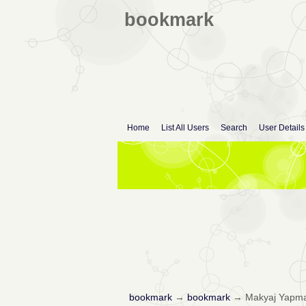
bookmark
Home
List All Users
Search
User Details
bookmark
→
bookmark
→
Makyaj Yapma