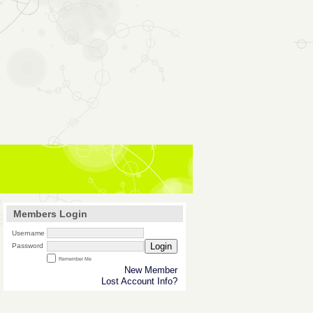
Members Login
Username
Login
Password
Remember Me
New Member
Lost Account Info?