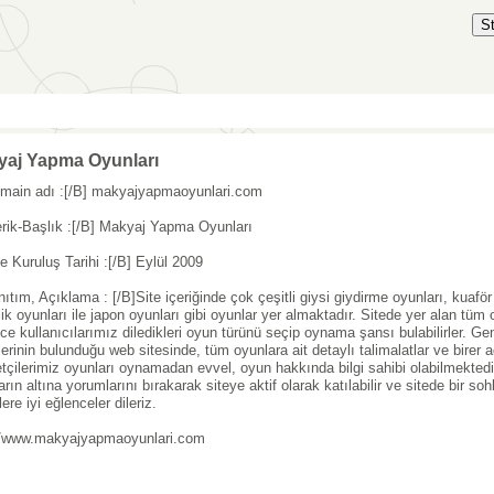
S
yaj Yapma Oyunları
main adı :[/B] makyajyapmaoyunlari.com
erik-Başlık :[/B] Makyaj Yapma Oyunları
te Kuruluş Tarihi :[/B] Eylül 2009
nıtım, Açıklama : [/B]Site içeriğinde çok çeşitli giysi giydirme oyunları, kuaför
lik oyunları ile japon oyunları gibi oyunlar yer almaktadır. Sitede yer alan tüm o
ce kullanıcılarımız diledikleri oyun türünü seçip oynama şansı bulabilirler. Ge
klerinin bulunduğu web sitesinde, tüm oyunlara ait detaylı talimalatlar ve bire
etçilerimiz oyunları oynamadan evvel, oyun hakkında bilgi sahibi olabilmektedir
arın altına yorumlarını bırakarak siteye aktif olarak katılabilir ve sitede bir so
ere iyi eğlenceler dileriz.
//www.makyajyapmaoyunlari.com