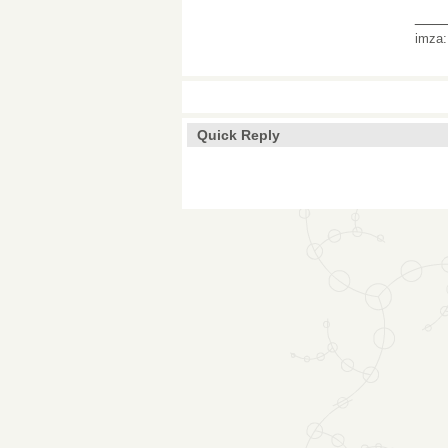
___
imza
Quick Reply