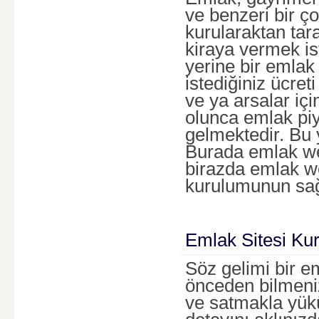
ve benzeri bir ço
kurularaktan tara
kiraya vermek is
yerine bir emlak 
istediğiniz ücreti
ve ya arsalar iç
olunca emlak pi
gelmektedir. Bu y
Burada emlak web
birazda emlak w
kurulumunun sağ
Emlak Sitesi Ku
Söz gelimi bir em
önceden bilmeni
ve satmakla yük