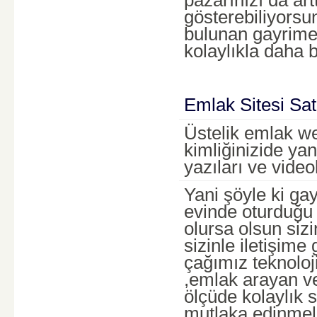
gösterebiliyorsu
bulunan gayrimenk
kolaylıkla daha 
Emlak Sitesi Sat
Üstelik emlak we
kimliğinizide yan
yazıları ve vide
Yani şöyle ki gay
evinde oturduğu 
olursa olsun sizi
sizinle iletişime
çağımız teknoloj
,emlak arayan v
ölçüde kolaylık
mutlaka edinmeli