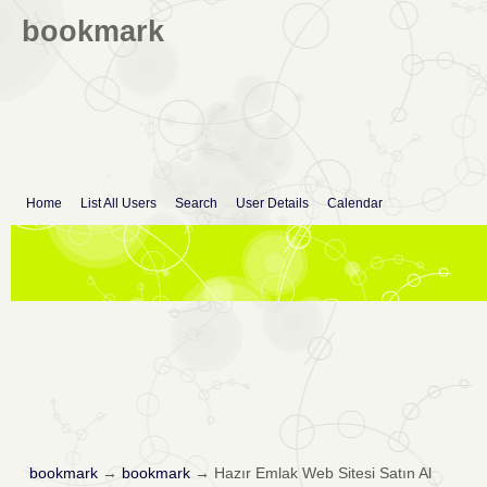
bookmark
Home
List All Users
Search
User Details
Calendar
bookmark
→
bookmark
→
Hazır Emlak Web Sitesi Satın Al