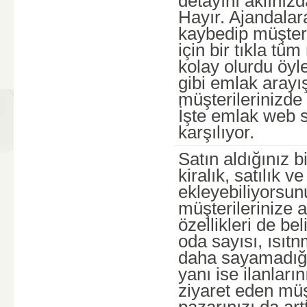
detayını aklın
Hayır. Ajandalara
kaybedip müşteri
için bir tıkla tü
kolay olurdu öyle
gibi emlak arayı
müşterilerinizde 
İşte emlak web si
karşılıyor.
Satın aldığınız b
kiralık, satılık 
ekleyebiliyorsunu
müşterilerinize
özellikleri de be
oda sayısı, ısıtn
daha sayamadığım
yanı ise ilanları
ziyaret eden müşt
pazarınızı da art