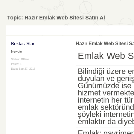
Topic:
Hazır Emlak Web Sitesi Satın Al
Bektas-Star
Hazır Emlak Web Sitesi Sa
Newbie
Emlak Web Sit
Status: Offline
Posts: 1
Bilindiği üzere 
Date:
Sep 27, 2017
duyulan ve geniş 
Günümüzde ise e
hizmet vermekted
internetin her tü
emlak sektöründe
şöyleki interneti
emlaktır da diyebi
Emlak; gayrimenk