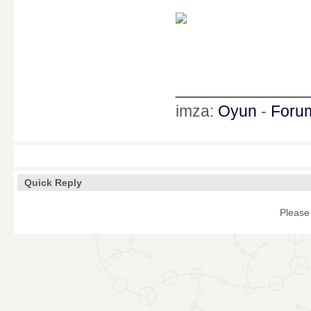
____________
imza:
Oyun
-
Foru
Quick Reply
Please 