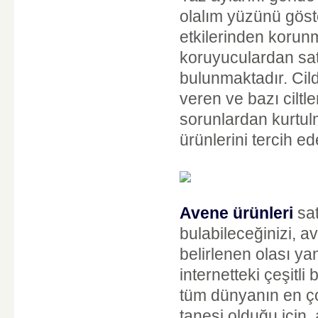
olalım yüzünü gös
etkilerinden korun
koruyuculardan satı
bulunmaktadır. Cild
veren ve bazı ciltl
sorunlardan kurtu
ürünlerini tercih ede
Avene ürünleri
sat
bulabileceğinizi, av
belirlenen olası yan
internetteki çeşitl
tüm dünyanın en çok
tanesi olduğu için