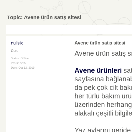
Topic:
Avene ürün satış sitesi
nullsix
Avene ürün satış sitesi
Guru
Avene ürün satış si
Status: Offline
Posts: 5235
Date:
Oct 12, 2015
Avene ürünleri
sat
sayfasına bağlanab
da pek çok cilt bak
her türlü bakım ürün
üzerinden herhangi 
alakalı çeşitli bilg
Yaz aylarını gerid