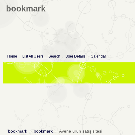
bookmark
Home
List All Users
Search
User Details
Calendar
bookmark
→
bookmark
→
Avene ürün satış sitesi