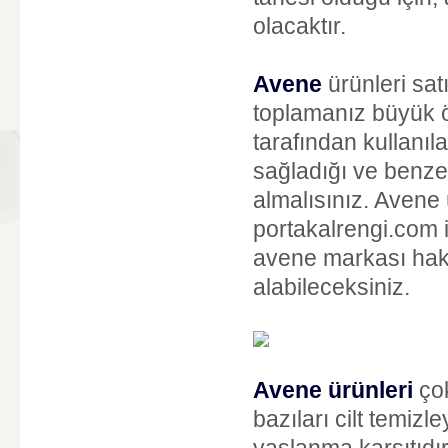
olacaktır.
Avene
ürünleri sa
toplamanız büyük ö
tarafından kullanıl
sağladığı ve benzer
almalısınız. Avene
portakalrengi.com is
avene markası hakk
alabileceksiniz.
Avene ürünleri
çok
bazıları cilt temizl
yaşlanma karşıtıdır.