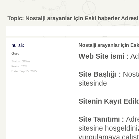
Topic:
Nostalji arayanlar için Eski haberler Adre
nullsix
Nostalji arayanlar için Es
Guru
Web Site İsmi :
Ad
Status: Offline
Posts: 5235
Date:
Sep 15, 2015
Site Başlığı :
Nosta
sitesinde
Sitenin Kayıt Edild
Site Tanıtımı :
Adre
sitesine hoşgeldini
vurgulamaya çalıştığ