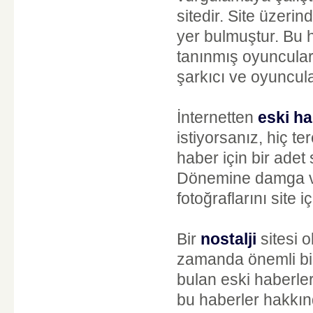
sitedir. Site üzeri
yer bulmuştur. Bu 
tanınmış oyuncuları
şarkıcı ve oyuncula
İnternetten
eski h
istiyorsanız, hiç t
haber için bir adet 
Dönemine damga vur
fotoğraflarını site 
Bir
nostalji
sitesi 
zamanda önemli bir 
bulan eski haberler
bu haberler hakkınd