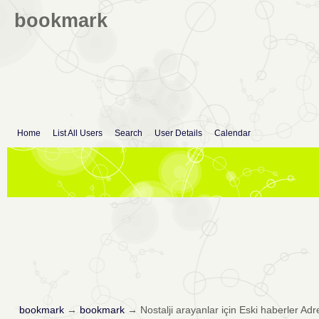
bookmark
Home
List All Users
Search
User Details
Calendar
bookmark
→
bookmark
→
Nostalji arayanlar için Eski haberler Ad