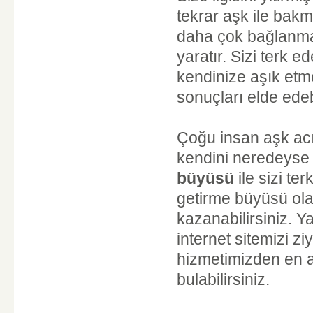
tekrar aşk ile bak
daha çok bağlanmas
yaratır. Sizi terk e
kendinize aşık etme
sonuçları elde edebi
Çoğu insan aşk acıs
kendini neredeyse 
büyüsü
ile sizi ter
getirme büyüsü olar
kazanabilirsiniz.
internet sitemizi z
hizmetimizden en a
bulabilirsiniz.