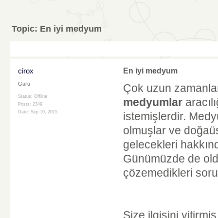
Topic:
En iyi medyum
cirox
En iyi medyum
Guru
Çok uzun zamanlar 
Status: Offline
medyumlar
aracılı
Posts: 2349
Date:
Sep 10, 2015
istemişlerdir. Medy
olmuşlar ve doğaüst
gelecekleri hakkın
Günümüzde de oldu
çözemedikleri soru
Size ilgisini yitirm