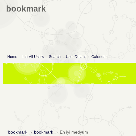
bookmark
Home
List All Users
Search
User Details
Calendar
bookmark
→
bookmark
→
En iyi medyum