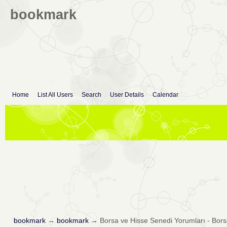
bookmark
Home
List All Users
Search
User Details
Calendar
bookmark
→
bookmark
→
Borsa ve Hisse Senedi Yorumları - Bo