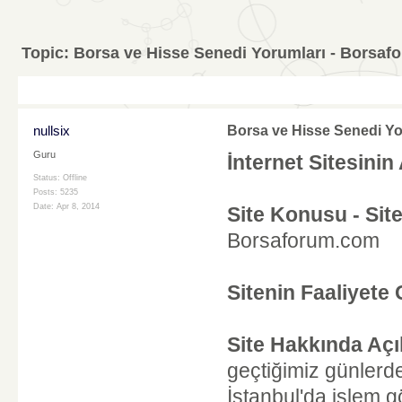
Topic:
Borsa ve Hisse Senedi Yorumları - Borsa
nullsix
Borsa ve Hisse Senedi Yo
Guru
İnternet Sitesinin 
Status: Offline
Posts: 5235
Date:
Apr 8, 2014
Site Konusu - Site
Borsaforum.com
Sitenin Faaliyete 
Site Hakkında Açı
geçtiğimiz günlerde
İstanbul'da işlem 