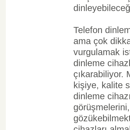
dinleyebileceğ
Telefon dinlem
ama çok dikka
vurgulamak ist
dinleme cihazla
çıkarabiliyor.
kişiye, kalite
dinleme cihazı
görüşmelerini,
gözükebilmekte
cihazları alma