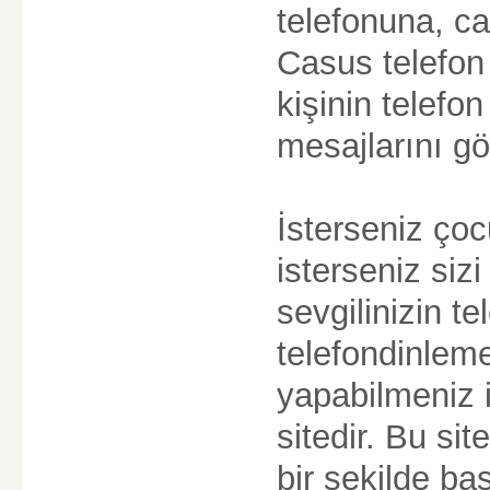
telefonuna, ca
Casus telefon
kişinin telef
mesajlarını gö
İsterseniz ço
isterseniz si
sevgilinizin te
telefondinleme
yapabilmeniz i
sitedir. Bu si
bir şekilde ba