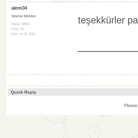
alenn34
Veteran Member
teşekkürler pa
Status: Offline
Posts: 62
Date:
Jul 25, 2013
________
Quick Reply
Please 