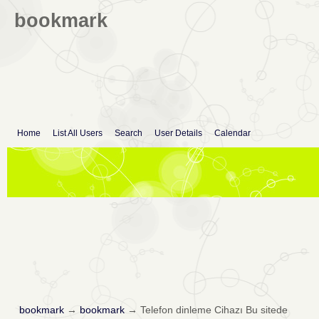
bookmark
Home
List All Users
Search
User Details
Calendar
bookmark
→
bookmark
→
Telefon dinleme Cihazı Bu sitede