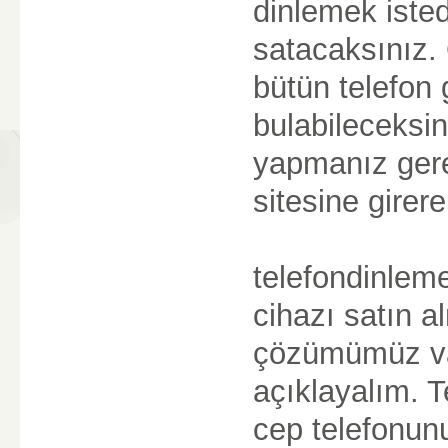
dinlemek isted
satacaksınız. 
bütün telefon 
bulabileceksin
yapmanız gere
sitesine girer
telefondinlem
cihazı satın a
çözümümüz va
açıklayalım. T
cep telefonunu