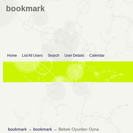
bookmark
Home
List All Users
Search
User Details
Calendar
bookmark
→
bookmark
→
Bebek Oyunları Oyna