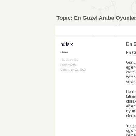
Topic:
En Güzel Araba Oyunları
nullsix
En G
En Gü
Guru
Status: Offline
Günüm
Posts: 5235
eğlen
Date:
May 22, 2013
oyunl
zaman
sayes
Hem ç
bilin
olara
eğlen
oyunl
oldukç
Yetiş
eğlen
demed