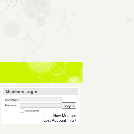
Members Login
Username
Login
Password
Remember Me
New Member
Lost Account Info?