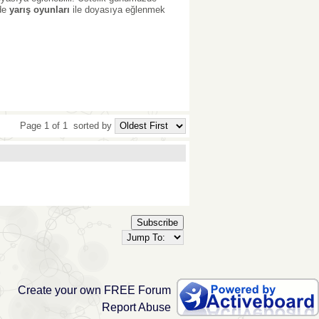
 de
yarış oyunları
ile doyasıya eğlenmek
Page 1 of 1
sorted by
Subscribe
Create your own FREE Forum
Report Abuse