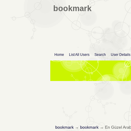
bookmark
Home
List All Users
Search
User Details
bookmark
→
bookmark
→
En Güzel Arab