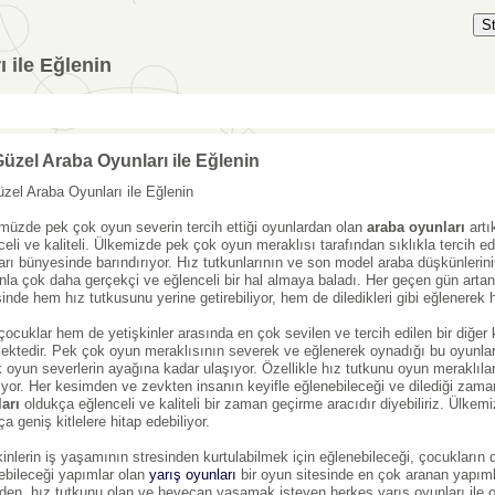
S
 ile Eğlenin
üzel Araba Oyunları ile Eğlenin
zel Araba Oyunları ile Eğlenin
üzde pek çok oyun severin tercih ettiği oyunlardan olan
araba oyunları
artı
celi ve kaliteli. Ülkemizde pek çok oyun meraklısı tarafından sıklıkla tercih e
arı bünyesinde barındırıyor. Hız tutkunlarının ve son model araba düşkünlerinin 
la çok daha gerçekçi ve eğlenceli bir hal almaya baladı. Her geçen gün artan
inde hem hız tutkusunu yerine getirebiliyor, hem de diledikleri gibi eğlenerek ho
ocuklar hem de yetişkinler arasında en çok sevilen ve tercih edilen bir diğer
mektedir. Pek çok oyun meraklısının severek ve eğlenerek oynadığı bu oyunlar 
k oyun severlerin ayağına kadar ulaşıyor. Özellikle hız tutkunu oyun meraklıla
iyor. Her kesimden ve zevkten insanın keyifle eğlenebileceği ve dilediği zama
arı
oldukça eğlenceli ve kaliteli bir zaman geçirme aracıdır diyebiliriz. Ülkem
a geniş kitlelere hitap edebiliyor.
kinlerin iş yaşamının stresinden kurtulabilmek için eğlenebileceği, çocukların 
ebileceği yapımlar olan
yarış oyunları
bir oyun sitesinde en çok aranan yapıml
en, hız tutkunu olan ve heyecan yaşamak isteyen herkes yarış oyunları ile o