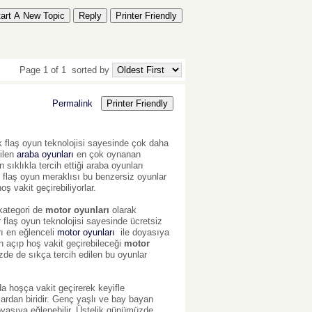
tart A New Topic
Reply
Printer Friendly
Page 1 of 1
sorted by
Permalink
Printer Friendly
k flaş oyun teknolojisi sayesinde çok daha
dilen
araba oyunları
en çok oynanan
sıklıkla tercih ettiği araba oyunları
 flaş oyun meraklısı bu benzersiz oyunlar
ş vakit geçirebiliyorlar.
 kategori de
motor oyunları
olarak
flaş oyun teknolojisi sayesinde ücretsiz
rı en eğlenceli
motor oyunları
ile doyasıya
n açıp hoş vakit geçirebileceği
motor
izde de sıkça tercih edilen bu oyunlar
da hoşça vakit geçirerek keyifle
ardan biridir. Genç yaşlı ve bay bayan
yasıya eğlenebilir. Üstelik günümüzde