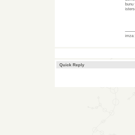
bunu 
ister
___
imza
Quick Reply