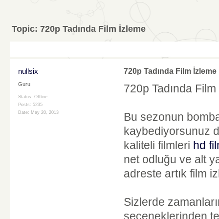
Topic:
720p Tadında Film İzleme
nullsix
720p Tadında Film İzleme
Guru
720p Tadında Film
Status: Offline
Posts: 5235
Date:
May 20, 2013
Bu sezonun bomba f
kaybediyorsunuz dem
kaliteli filmleri
hd fi
net odluğu ve alt y
adreste artık film 
Sizlerde zamanları
seçeneklerinden ter