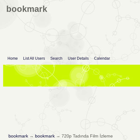
bookmark
Home
List All Users
Search
User Details
Calendar
bookmark
→
bookmark
→
720p Tadında Film İzleme