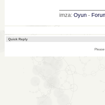
____________
imza:
Oyun
-
Foru
Quick Reply
Please 