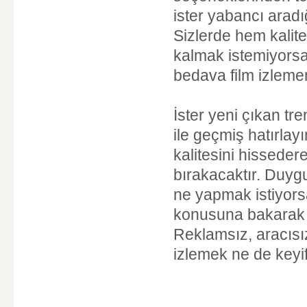
ister yabancı aradığ
Sizlerde hem kalit
kalmak istemiyors
bedava film izlemen
İster yeni çıkan tren
ile geçmiş hatırlay
kalitesini hisseder
bırakacaktır. Duygu
ne yapmak istiyorsa
konusuna bakarak r
Reklamsız, aracısız
izlemek ne de keyifl