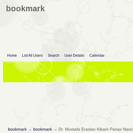
bookmark
Home
List All Users
Search
User Details
Calendar
bookmark
→
bookmark
→
Dr. Mustafa Eraslan Kibarlı Panax Nasıl 