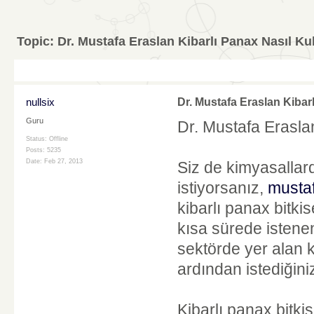
Topic:
Dr. Mustafa Eraslan Kibarlı Panax Nasıl Kul
nullsix
Dr. Mustafa Eraslan Kibarl
Guru
Dr. Mustafa Eraslan
Status: Offline
Posts: 5235
Date:
Feb 27, 2013
Siz de kimyasallard
istiyorsanız,
mustaf
kibarlı panax bitki
kısa sürede istene
sektörde yer alan k
ardından istediğini
Kibarlı panax bitkis