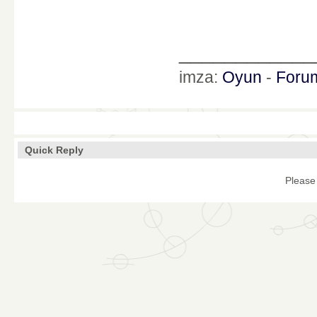
____________
imza:
Oyun
-
Foru
Quick Reply
Please 