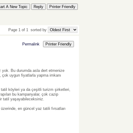
tart A New Topic
Reply
Printer Friendly
Page 1 of 1
sorted by
Permalink
Printer Friendly
anız yok. Bu durumda asla dert etmenize
ili, çok uygun fiyatlarla yapma imkanı
til köyleri ya da çeşitli turizm şirketleri,
 yapılan bu kampanyalar, çok cazip
ir tatil yaşayabileceksiniz.
üzerinde, en güncel yaz tatili fırsatları