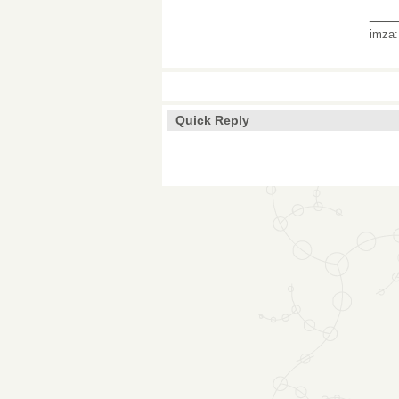
___
imza
Quick Reply