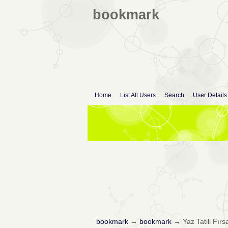
bookmark
Home
List All Users
Search
User Details
bookmark
→
bookmark
→
Yaz Tatili Fırs