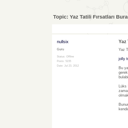
Topic:
Yaz Tatili Fırsatları Bur
nullsix
Yaz 
Yaz Ta
Guru
Status: Offline
jolly t
Posts: 5235
Date:
Jul 23, 2012
Bu ya
gerek 
bulabi
Lüks b
zaman
olmakt
Bunun 
kendi