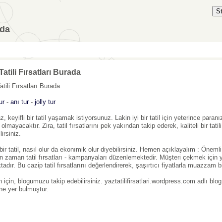
S
ada
Tatili Fırsatları Burada
tili Fırsatları Burada
ur
-
anı tur
-
jolly tur
z, keyifli bir tatil yaşamak istiyorsunuz. Lakin iyi bir tatil için yeterince par
olmayacaktır. Zira, tatil fırsatlarını pek yakından takip ederek, kaliteli bir tat
lirsiniz.
ir tatil, nasıl olur da ekonımik olur diyebilirsiniz. Hemen açıklayalım : Önemli ta
 zaman tatil fırsatları - kampanyaları düzenlemektedir. Müşteri çekmek için
adır. Bu cazip tatil fırsatlarını değerlendirerek, şaşırtıcı fiyatlarla muazzam b
için, blogumuzu takip edebilirsiniz. yaztatilifirsatlari.wordpress.com adlı blog 
ne yer bulmuştur.