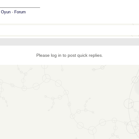
_______________
:
Oyun
-
Forum
Please log in to post quick replies.