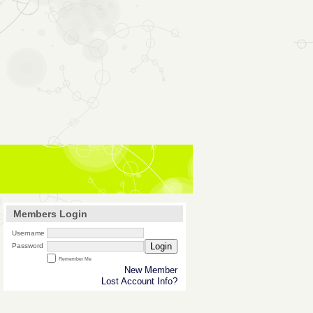
Members Login
Username
Login
Password
Remember Me
New Member
Lost Account Info?