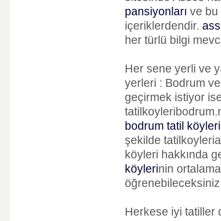
pansiyonları
ve bu p
içeriklerdendir.
asso
her türlü bilgi mevc
Her sene yerli ve ya
yerleri : Bodrum ve A
geçirmek istiyor is
tatilkoyleribodrum
bodrum tatil köyleri
şekilde tatilkoyleri
köyleri hakkında ger
köyleri
nin ortalama 
öğrenebileceksiniz
Herkese iyi tatiller d