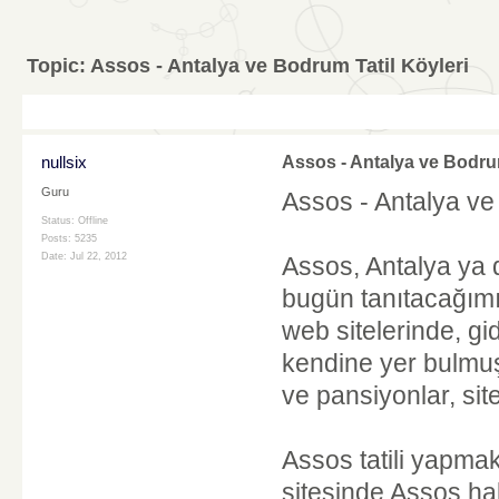
Topic:
Assos - Antalya ve Bodrum Tatil Köyleri
nullsix
Assos - Antalya ve Bodrum
Guru
Assos - Antalya ve
Status: Offline
Posts: 5235
Date:
Jul 22, 2012
Assos, Antalya ya 
bugün tanıtacağımı
web sitelerinde, gid
kendine yer bulmuştu
ve pansiyonlar, site
Assos tatili yapmak
sitesinde Assos hak