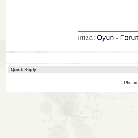
____________
imza:
Oyun
-
Foru
Quick Reply
Please 