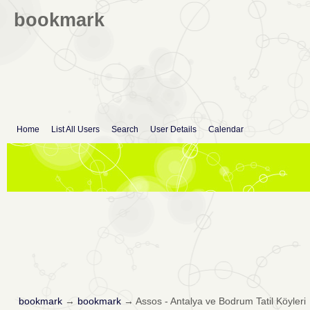
bookmark
Home
List All Users
Search
User Details
Calendar
bookmark
→
bookmark
→
Assos - Antalya ve Bodrum Tatil Köyleri