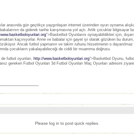
lar arasında gün geçtikçe yaygınlaşan internet üzerinden oyun oynama alışkanl
akalarının da giderek tarihe karışmasına yol açtı. Artik çocuklar bilgisayar 
//www.basketboloyunlari.org
">Basketbol Oyunlarını oynayabildikleri için, dışa
nmaktan kaçınıyorlar. Anne ve babalar için gayet iyi olarak gözüken bu durum,
gözüküyor. Ancak futbol yapmanın ve takim ruhunu hissetmenin o dayanılmaz h
ormda çocukların yakalayabileceği de ciddi bir muamma doğrusu.
r de futbol oyunları,
http://www.basketboloyunlari.org
">Basketbol Oyunu, futb
nız gereken Futbol Oyunları 3d Futbol Oyunları Maç Oyunları adresini ziyare
_______________
Please log in to post quick replies.