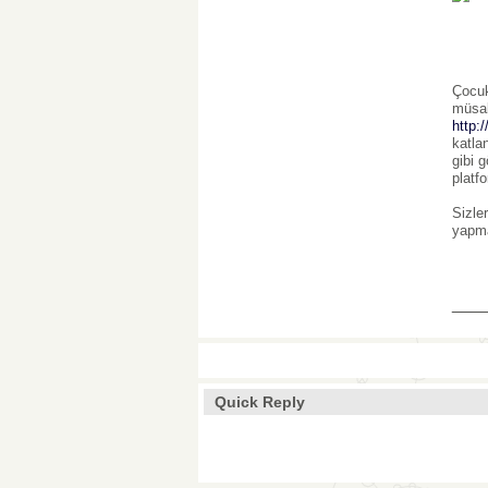
Çocuk
müsab
http:
katla
gibi 
platf
Sizle
yapma
___
Quick Reply