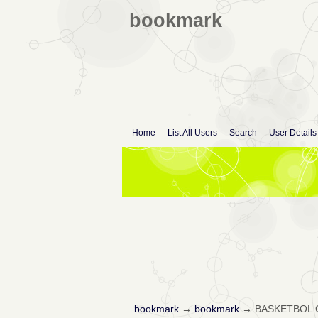
bookmark
Home
List All Users
Search
User Details
bookmark
→
bookmark
→
BASKETBOL 