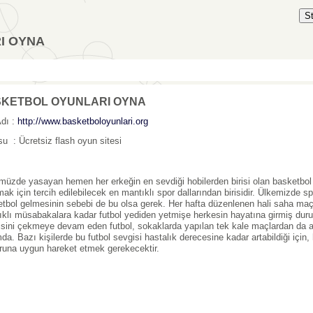
S
I OYNA
KETBOL OYUNLARI OYNA
Adı :
http://www.basketboloyunlari.org
u : Ücretsiz flash oyun sitesi
üzde yasayan hemen her erkeğin en sevdiği hobilerden birisi olan basketbo
ak için tercih edilebilecek en mantıklı spor dallarından birisidir. Ülkemizde sp
tbol gelmesinin sebebi de bu olsa gerek. Her hafta düzenlenen hali saha maçl
lıklı müsabakalara kadar futbol yediden yetmişe herkesin hayatına girmiş du
gisini çekmeye devam eden futbol, sokaklarda yapılan tek kale maçlardan da an
da. Bazı kişilerde bu futbol sevgisi hastalık derecesine kadar artabildiği için,
runa uygun hareket etmek gerekecektir.