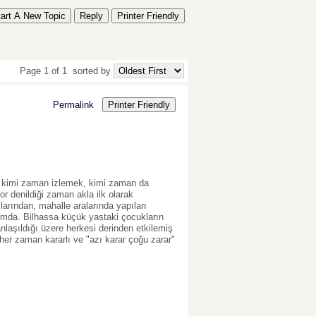
tart A New Topic
Reply
Printer Friendly
Page 1 of 1
sorted by
Permalink
Printer Friendly
l kimi zaman izlemek, kimi zaman da
or denildiği zaman akla ilk olarak
arından, mahalle aralarında yapılan
rumda. Bilhassa küçük yastaki çocukların
laşıldığı üzere herkesi derinden etkilemiş
 her zaman kararlı ve "azı karar çoğu zarar"