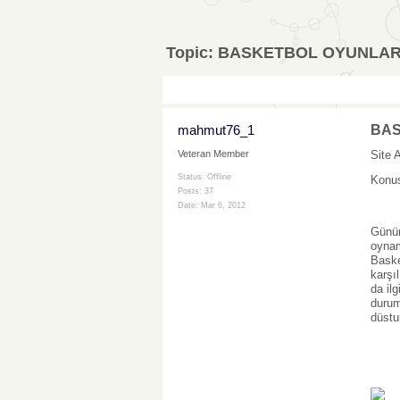
Topic:
BASKETBOL OYUNLAR
mahmut76_1
BAS
Site 
Veteran Member
Status: Offline
Konus
Posts: 37
Date:
Mar 6, 2012
Günüm
oynam
Baske
karşı
da il
durum
düstu