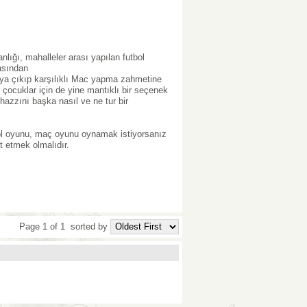
ığı, mahalleler arası yapılan futbol
basından
rıya çıkıp karşılıklı Mac yapma zahmetine
 çocuklar için de yine mantıklı bir seçenek
azzını başka nasıl ve ne tur bir
ol oyunu, maç oyunu oynamak istiyorsanız
t etmek olmalıdır.
Page 1 of 1
sorted by