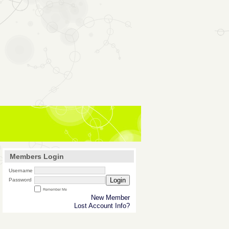
Members Login
Username
Login
Password
Remember Me
New Member
Lost Account Info?